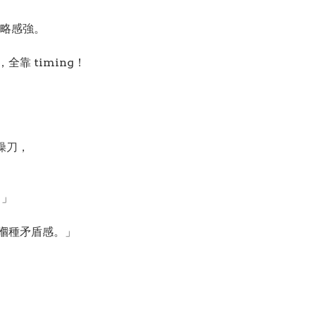
略感強。
靠 timing！
）操刀，
！」
愛嗰種矛盾感。」