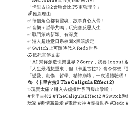
「Red vs Blue 真假交錯結局分析」
「卡里古拉2 會唔會比 P5 更哲理？」
🌈 推薦理由
✅ 每個角色都有靈魂，故事真心入骨！
✅ 音樂＋哲學共鳴，玩完會反思人生
✅ 戰鬥策略新穎、有深度
✅ 港人超鐘意日系校園×黑暗設定
✅ Switch 上可隨時代入 Redo 世界
🤣 抵死宣傳文案
「AI 幫你創造快樂世界？Sorry，我要 logout
「人生最唔想重來，但《卡里古拉2》會令你想『
「戀愛、創傷、哲學、精神崩壞，一次過體驗晒！
🎭
《卡里古拉2 The Caligula Effect 2》
✨現實太痛？咁入去虛擬世界再爆出黎啦！
#卡里古拉2 #TheCaligulaEffect2 #Sw
玩家 #劇情黨最愛 #電音女神 #虛擬世界 #Redo #R