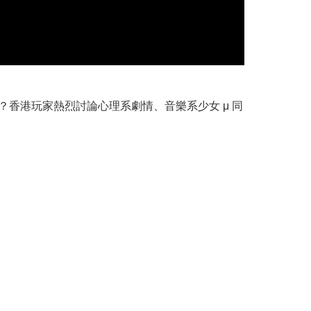
精神陷阱？香港玩家熱烈討論心理系劇情、音樂系少女 μ 同