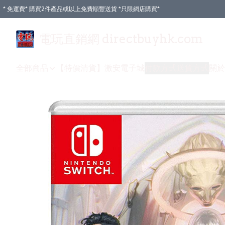
* 免運費* 購買2件產品或以上免費順豐送貨 *只限網店購買*
電玩直銷網 directbuyhk.com
全部商品
【特價清貨】
激安電子城
付款方式
送貨方式
關於