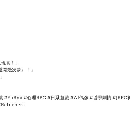
 返現實！」
重開幾次夢』！」
」
itch遊戲 #FuRyu #心理RPG #日系遊戲 #AI偶像 #哲學劇情 #
eturners