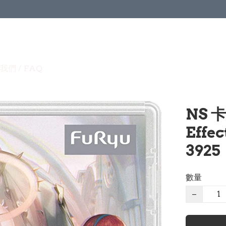
我們 / FAQ
NS 卡
Effe
3925
數量
−