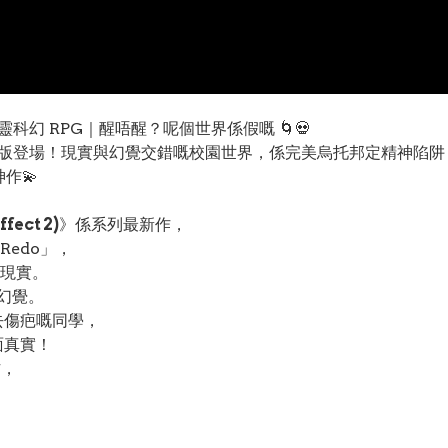
tch 心靈科幻 RPG｜醒唔醒？呢個世界係假嘅 🌀💀
t 2》Switch 版登場！現實與幻覺交錯嘅校園世界，係完美烏托邦定
作💫
fect 2)
》係系列最新作，
Redo」，
現實。
幻覺。
去傷疤嘅同學，
面真實！
作，