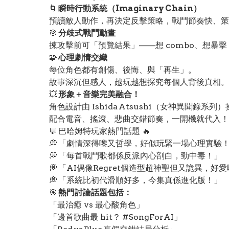
🌀
瞬時行動系統（Imaginary Chain）
預讀敵人動作，再決定反擊策略，戰鬥節奏快、策
🎯
分歧式戰鬥動畫
揀攻擊前可「預覽結果」——想 combo、想暴擊，全
🧩
心理劇情交織
每位角色都有創傷、後悔、與「再生」。
故事深沉但感人，越玩越想探究每個人背後真相。
💥
形象＋音樂完美融合！
角色設計由 Ishida Atsushi（女神異聞錄系列
配合電音、搖滾、悲曲交錯節奏，一開機就代入！
💬 巴哈姆特玩家熱門話題 🔥
💭 「劇情深得嚟又哲學，好似玩緊一場心理實驗
💭 「每首戰鬥歌都係反派內心剖白，勁中毒！」
💭 「AI偶像Regret個造型超神聖但又詭異，好
💭 「系統比初代滑順好多，今集真係進化版！」
🎯
熱門討論話題包括：
「最治癒 vs 最心酸角色」
「邊首歌曲最 hit？ #SongForAI」