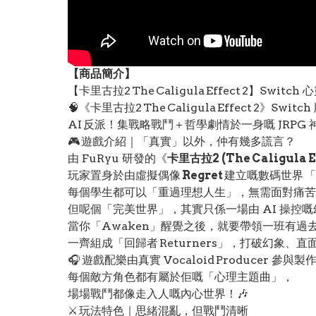
【
商品
簡介】
【卡里古拉2 The Caligula Effect 2】Swi
🧠《卡里古拉2 The Caligula Effec
AI 反派！集戰略戰鬥＋哲學劇情於一身嘅 JRPG 神
🎮 遊戲介紹｜「真實」以外，仲有幾多謊言？
由 FuRyu 研發的《
卡里古拉2 (The Caligula Ef
玩家置身於由虛擬偶像
Regret
建立嘅數碼世界 「
每個學生都可以「重過理想人生」，無需面對痛苦
但呢個「完美世界」，其實只係一場由 AI 操控嘅
當你「Awaken」醒覺之後，就要帶領一班有過
一齊組成「回歸者 Returners」，打破幻象、直
🎧 遊戲配樂由真實 Vocaloid Producer 參與製
每個敵方角色都有屬於佢嘅「心理主題曲」，
場場戰鬥都像走入人嘅內心世界！🎶
⚔️ 玩法特色｜思緒混亂，但戰鬥清晰