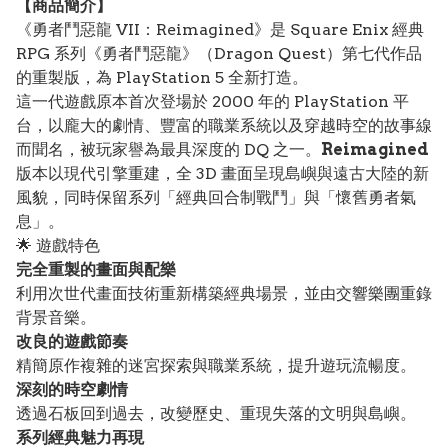
【
商品
簡介】
《勇者鬥惡龍 VII：Reimagined》是 Square Enix 經典
RPG 系列《勇者鬥惡龍》（Dragon Quest）第七代作品
的重製版，為 PlayStation 5 全新打造。
這一代遊戲原本首次登場於 2000 年的 PlayStation 平
台，以龐大的劇情、豐富的職業系統以及穿越時空的故事線
而聞名，被玩家譽為最具深度的 DQ 之一。
Reimagined
版本以現代引擎重建，全 3D 畫面呈現島嶼與遠古大陸的新
風貌，同時保留系列「經典回合制戰鬥」與「懷舊勇者氣
息」。
🌟 遊戲特色
完全重製的畫面與配樂
利用次世代畫面技術重新構築經典場景，並由交響樂團重錄
背景音樂。
改良的遊戲節奏
精簡原作複雜的迷宮探索與職業系統，提升遊玩流暢度。
深刻的時空劇情
透過石板回到過去，改變歷史、重現失落的文明與島嶼。
系列經典魅力再現