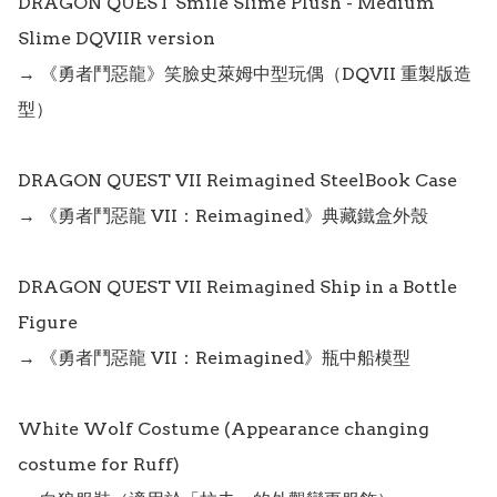
DRAGON QUEST Smile Slime Plush - Medium 
Slime DQVIIR version

→ 《勇者鬥惡龍》笑臉史萊姆中型玩偶（DQVII 重製版造
型）

DRAGON QUEST VII Reimagined SteelBook Case

→ 《勇者鬥惡龍 VII：Reimagined》典藏鐵盒外殼

DRAGON QUEST VII Reimagined Ship in a Bottle 
Figure

→ 《勇者鬥惡龍 VII：Reimagined》瓶中船模型

White Wolf Costume (Appearance changing 
costume for Ruff)
