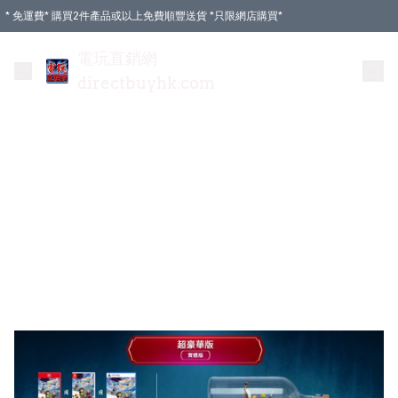
* 免運費* 購買2件產品或以上免費順豐送貨 *只限網店購買*
電玩直銷網
directbuyhk.com