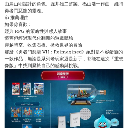
由鳥山明設計的角色、堀井雄二監製、椙山浩一作曲，維持
勇者鬥惡龍的靈魂。
👍 推薦理由
如果你喜歡：
經典 RPG 的策略性與感人故事
懷舊但經過現代化翻新的遊戲體驗
穿越時空、收集石板、拯救世界的冒險
那麼《勇者鬥惡龍 VII：Reimagined》絕對是不容錯過的
一款作品，無論是系列老玩家還是新手，都能在這次「重想
像版」中找到屬於自己的感動與挑戰。