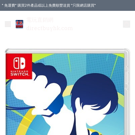
* 免運費* 購買2件產品或以上免費順豐送貨 *只限網店購買*
電玩直銷網
directbuyhk.com