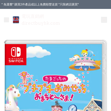
* 免運費* 購買2件產品或以上免費順豐送貨 *只限網店購買*
電玩直銷網
directbuyhk.com