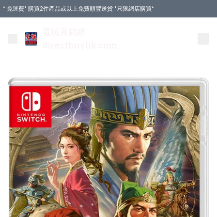
* 免運費* 購買2件產品或以上免費順豐送貨 *只限網店購買*
電玩直銷網
directbuyhk.com