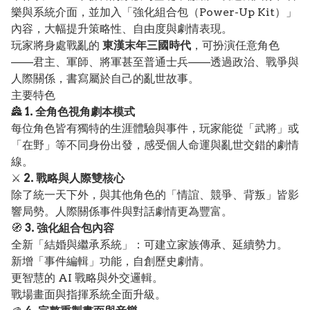
樂與系統介面，並加入「強化組合包（Power-Up Kit）」
內容，大幅提升策略性、自由度與劇情表現。
玩家將身處戰亂的
東漢末年三國時代
，可扮演任意角色
——君主、軍師、將軍甚至普通士兵——透過政治、戰爭與
人際關係，書寫屬於自己的亂世故事。
主要特色
🏯
1. 全角色視角劇本模式
每位角色皆有獨特的生涯體驗與事件，玩家能從「武將」或
「在野」等不同身份出發，感受個人命運與亂世交錯的劇情
線。
⚔️
2. 戰略與人際雙核心
除了統一天下外，與其他角色的「情誼、競爭、背叛」皆影
響局勢。人際關係事件與對話劇情更為豐富。
🧭
3. 強化組合包內容
全新「結婚與繼承系統」：可建立家族傳承、延續勢力。
新增「事件編輯」功能，自創歷史劇情。
更智慧的 AI 戰略與外交邏輯。
戰場畫面與指揮系統全面升級。