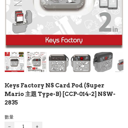
Keys Factory NS Card Pod (Super
Mario 主題 Type-B) [CCP-014-2] NSW-
2835
數量
−
+