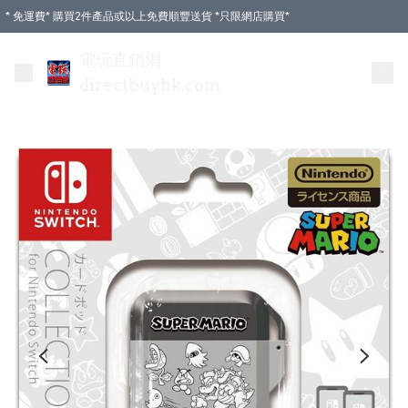
* 免運費* 購買2件產品或以上免費順豐送貨 *只限網店購買*
電玩直銷網
directbuyhk.com