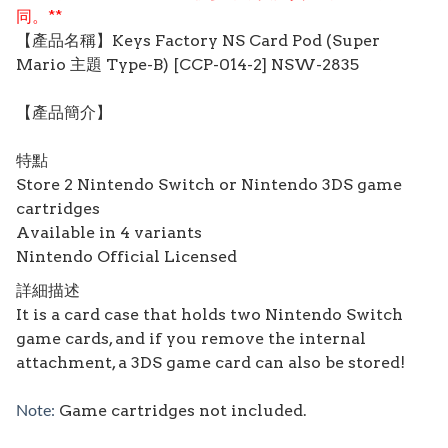
同。**
【產品名稱】Keys Factory NS Card Pod (Super
Mario 主題 Type-B) [CCP-014-2] NSW-2835
【產品簡介】
特點
Store 2 Nintendo Switch or Nintendo 3DS game
cartridges
Available in 4 variants
Nintendo Official Licensed
詳細描述
It is a card case that holds two Nintendo Switch
game cards, and if you remove the internal
attachment, a 3DS game card can also be stored!
Game cartridges not included.
Note: