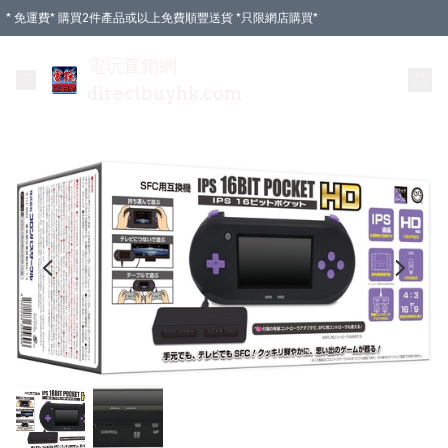
* 免運費* 購買2件產品或以上免費順豐送貨 *只限網店購買*
電玩直銷網
directbuyhk.com