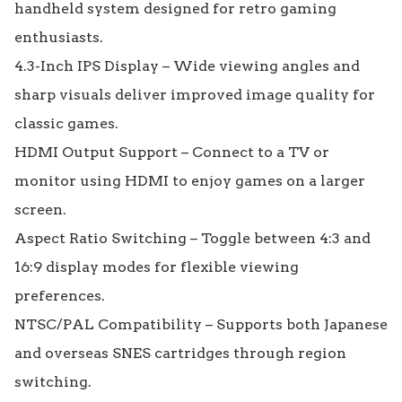
handheld system designed for retro gaming 
enthusiasts.

4.3-Inch IPS Display – Wide viewing angles and 
sharp visuals deliver improved image quality for 
classic games.

HDMI Output Support – Connect to a TV or 
monitor using HDMI to enjoy games on a larger 
screen.

Aspect Ratio Switching – Toggle between 4:3 and 
16:9 display modes for flexible viewing 
preferences.

NTSC/PAL Compatibility – Supports both Japanese 
and overseas SNES cartridges through region 
switching.
