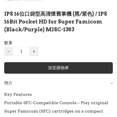
IPS 16位口袋型高清懷舊掌機 (黑/紫色) / IPS
16Bit Pocket HD for Super Famicom
(Black/Purple) MISC-1383
數量
−
+
加至購物車
簡介
−
Key Features

Portable SFC-Compatible Console – Play original 
Super Famicom (SFC) cartridges on a compact 