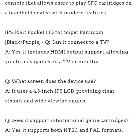
console that allows users to play SFC cartridges on 
a handheld device with modern features.

IPS 16Bit Pocket HD for Super Famicom 
[Black/Purple] - Q: Can it connect to a TV?

A: Yes, it includes HDMI output support, allowing 
you to play games on a TV or monitor.

Q: What screen does the device use?

A: It uses a 4.3-inch IPS LCD, providing clear 
visuals and wide viewing angles.

Q: Does it support international game cartridges?

A: Yes, it supports both NTSC and PAL formats, 