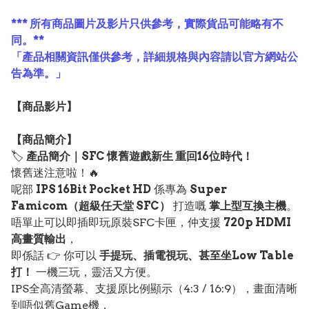
*** 所有商品圖片及影片只供參考，實際貨品可能略有不
同。**
「產品相關資訊僅供參考，詳細規格與內容請以官方網站公
告為準。」
【
商品
影片】
【
商品
簡介】
🏷️
產品簡介｜SFC 懷舊遊戲新生 重回16位時代！
懷舊迷注意啦！🔥
呢部
IPS 16Bit Pocket HD
係專為
Super
Famicom（超級任天堂 SFC）
打造嘅
掌上型互換主機
。
唔單止可以即插即玩原裝SFC卡匣，仲支援
720p HDMI
高畫質輸出
，
即係話 👉 你可以
手提玩、插電視玩、甚至坐Low Table
打！
一機三玩，靈活又方便。
IPS全高清螢幕、支援原比例顯示（4:3 / 16:9），畫面清晰
到唔似舊Game機，