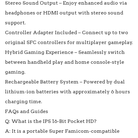
Stereo Sound Output – Enjoy enhanced audio via 
headphones or HDMI output with stereo sound 
support.

Controller Adapter Included – Connect up to two 
original SFC controllers for multiplayer gameplay.

Hybrid Gaming Experience – Seamlessly switch 
between handheld play and home console-style 
gaming.

Rechargeable Battery System – Powered by dual 
lithium-ion batteries with approximately 6 hours 
charging time.

FAQs and Guides

Q: What is the IPS 16-Bit Pocket HD?

A: It is a portable Super Famicom-compatible 