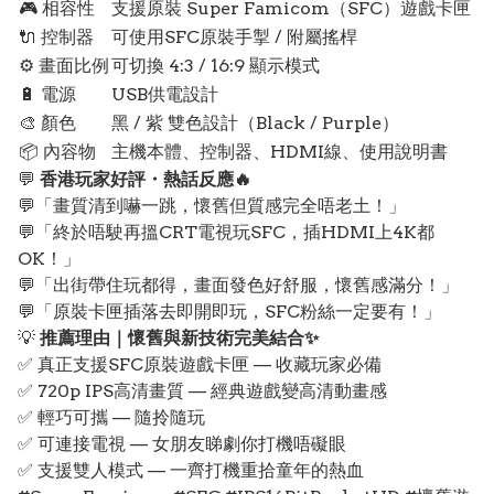
🎮 相容性
支援原裝 Super Famicom（SFC）遊戲卡匣
🔌 控制器
可使用SFC原裝手掣 / 附屬搖桿
⚙️ 畫面比例
可切換 4:3 / 16:9 顯示模式
🔋 電源
USB供電設計
🎨 顏色
黑 / 紫 雙色設計（Black / Purple）
📦 內容物
主機本體、控制器、HDMI線、使用說明書
💬
香港玩家好評・熱話反應🔥
💬「畫質清到嚇一跳，懷舊但質感完全唔老土！」
💬「終於唔駛再搵CRT電視玩SFC，插HDMI上4K都
OK！」
💬「出街帶住玩都得，畫面發色好舒服，懷舊感滿分！」
💬「原裝卡匣插落去即開即玩，SFC粉絲一定要有！」
💡
推薦理由｜懷舊與新技術完美結合✨
✅ 真正支援SFC原裝遊戲卡匣 — 收藏玩家必備
✅ 720p IPS高清畫質 — 經典遊戲變高清動畫感
✅ 輕巧可攜 — 隨拎隨玩
✅ 可連接電視 — 女朋友睇劇你打機唔礙眼
✅ 支援雙人模式 — 一齊打機重拾童年的熱血