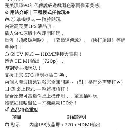
完美演繹90年代傳說級遊戲嘅色彩同像素美感。
⚙️
用法介紹｜三種模式任你玩🔥
🎮 ① 掌機模式 — 隨拎隨玩！
內建高亮度 IPS 液晶屏，
插入SFC原版卡後即開即玩，
重溫《超級瑪利歐》、《薩爾達傳說》、《快打旋風》等經
典神作！
📺 ② TV 模式 — HDMI連接大電視！
透過 HDMI 輸出（720p），
即刻變主機玩法！
支援正宗 SFC 控制器插口 🎮，
兩個人開波懷舊對戰完全無問題～（對！格鬥必需雙打🔥）
🪟 ③ 桌上模式 — 輕鬆擺枱打！
配合座架可當迷你桌上機使用，手掣直插即玩。
體積細細唔礙位～打機氣氛100分！
🌈
產品特色重點
項目
詳細說明
📺 顯示
內建IPS液晶屏＋720p HDMI輸出