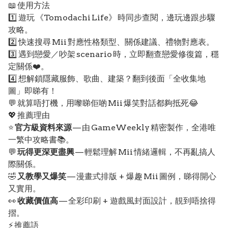
📖 使用方法
1️⃣ 遊玩 《Tomodachi Life》 時同步查閱，邊玩邊跟步驟
攻略。
2️⃣ 快速搜尋 Mii 對應性格類型、關係建議、禮物對應表。
3️⃣ 遇到戀愛／吵架 scenario 時，立即翻查戀愛修復篇，穩
定關係❤️。
4️⃣ 想解鎖隱藏服飾、歌曲、建築？翻到後面「全收集地
圖」即睇有！
💬 就算唔打機，用嚟睇佢啲 Mii 爆笑對話都夠抵死😂
💖 推薦理由
⭐
官方級資料來源
— 由 GameWeekly 精密製作，全港唯
一繁中攻略書📚。
💬
玩得更深更盡興
— 輕鬆理解 Mii 情緒邏輯，不再亂搞人
際關係。
🤣
又教學又爆笑
— 漫畫式排版 + 爆趣 Mii 圖例，睇得開心
又實用。
👀
收藏價值高
— 全彩印刷 + 遊戲風封面設計，靚到唔捨得
摺。
⚡ 推薦語