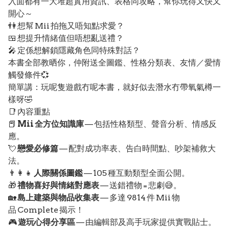
入面都有一大堆超實用資訊、表格同攻略，幫你玩得又快又
開心～
👫 想幫 Mii 拍拖又唔知點求愛？
🍱 想提升情緒值但唔想亂送禮？
🎤 定係想解鎖隱藏角色同特殊對話？
本書全部教晒你，仲附送全圖鑑、性格分類表、友情／愛情
觸發條件💞
簡單講：玩呢隻遊戲冇呢本書，就好似去潛水冇帶氧氣樽一
樣呀🤣
📑 內容重點
📕
Mii 全方位知識庫
— 包括性格類型、聲音分析、情感反
應。
💘
戀愛必修篇
— 配對成功率表、告白時間點、吵架補救大
法。
👨‍👩‍👧
人際關係圖鑑
— 105 種互動類型全面公開。
🎁
禮物喜好與情緒對應表
— 送錯禮物 = 悲劇😅。
🏡
島上建築與物品收集表
— 多達 9814 件 Mii 物
品 Complete 揭示！
🎮
遊玩心得分享區
— 由編輯部及高手玩家提供實戰貼士。