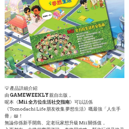
💡 產品詳細介紹
由
GAMEWEEKLY
親自出版，
呢本《
Mii 全方位生活社交指南
》可以話係
《Tomodachi Life 朋友收集 夢想生活》嘅最強「人生手
冊」📖！
無論你係新手開島、定老玩家想升級 Mii 關係值，