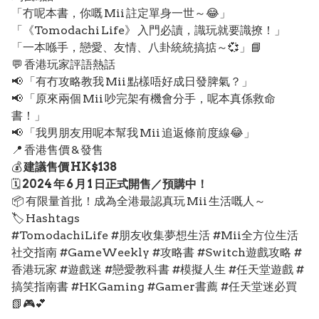
「冇呢本書，你嘅 Mii 註定單身一世～😂」
「《Tomodachi Life》 入門必讀，識玩就要識撩！」
「一本喺手，戀愛、友情、八卦統統搞掂～💞」📘
💬 香港玩家評語熱話
📢 「有冇攻略教我 Mii 點樣唔好成日發脾氣？」
📢 「原來兩個 Mii 吵完架有機會分手，呢本真係救命
書！」
📢 「我男朋友用呢本幫我 Mii 追返條前度線😂」
📍 香港售價 & 發售
💰
建議售價 HK$138
🗓️
2024 年 6 月 1 日正式開售／預購中！
📦 有限量首批！成為全港最認真玩 Mii 生活嘅人～
🏷️ Hashtags
#TomodachiLife #朋友收集夢想生活 #Mii全方位生活
社交指南 #GameWeekly #攻略書 #Switch遊戲攻略 #
香港玩家 #遊戲迷 #戀愛教科書 #模擬人生 #任天堂遊戲 #
搞笑指南書 #HKGaming #Gamer書薦 #任天堂迷必買
📗🎮💕