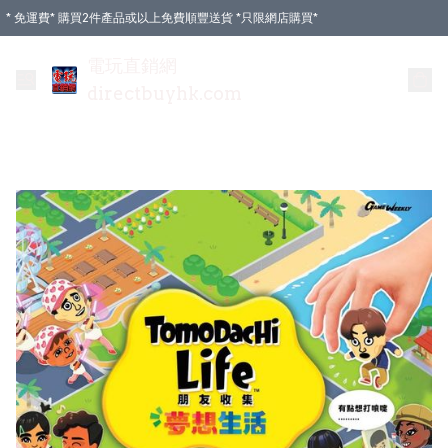
* 免運費* 購買2件產品或以上免費順豐送貨 *只限網店購買*
電玩直銷網
directbuyhk.com