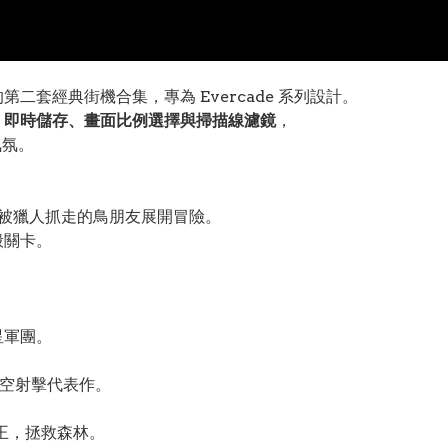
第二套經典街機合集，專為 Evercade 系列設計。
援
即時儲存、畫面比例選擇與掃描線濾鏡
，
氣氛。
被獵人抓走的鳥朋友展開冒險。
般關卡。
星軍團。
。
太空射擊代表作。
王，拯救森林。