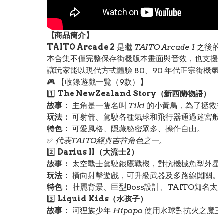
【
商品
簡介】
TAITO Arcade 2
是繼
TAITO Arcade 1
之後的
本合集不僅完整保存街機版本畫面與音效，也支
讓玩家能以現代方式體驗 80、90 年代正宗街機
🎮 【收錄遊戲一覽（9款）】
1️⃣
The NewZealand Story（新西蘭物語）
故事：
主角是一隻名叫
Tiki
的小黃鳥，為了拯救
玩法：
可射箭、駕駛各種氣球和飛行器通過迷宮
特色：
可愛風格、隱藏秘密眾多、操作自由。
✅
代表TAITO經典吉祥角色之一。
2️⃣
Darius II（大流士2）
故事：
太空戰士駕駛銀鷹戰機，對抗機械魚型外
玩法：
橫向射擊遊戲，可升級武器及多路線闖關
特色：
壯麗背景、巨型Boss設計、TAITO知名
3️⃣
Liquid Kids（水孩子）
故事：
河狸族少年
Hipopo
使用水球對抗火之魔