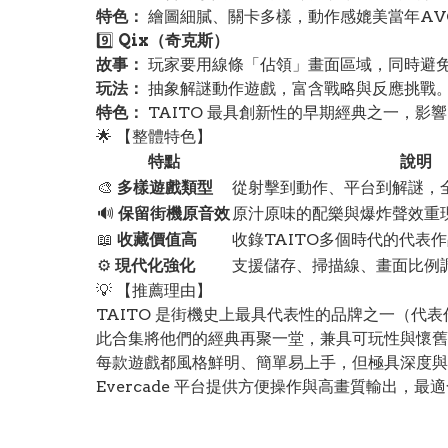
特色：
繪圖細膩、關卡多樣，動作感媲美當年AV
9️⃣
Qix（奇克斯）
故事：
玩家要用線條「佔領」畫面區域，同時避
玩法：
抽象解謎動作遊戲，富含戰略與反應挑戰
特色：
TAITO 最具創新性的早期經典之一，影響日
🌟 【整體特色】
特點
說明
🎨
多樣遊戲類型
從射擊到動作、平台到解謎，
🔊
保留街機原音效
原汁原味的配樂與爆炸聲效重
📖
收藏價值高
收錄TAITO多個時代的代表
⚙️
現代化強化
支援儲存、掃描線、畫面比例
💡 【推薦理由】
TAITO 是街機史上最具代表性的品牌之一（代
此合集將他們的經典再聚一堂，兼具可玩性與懷舊
每款遊戲都風格鮮明、簡單易上手，但極具深度與
Evercade 平台提供方便操作與高畫質輸出，最