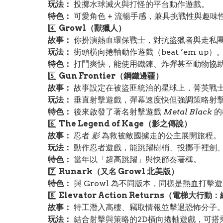
玩法：
投擲水球滅火與打怪的平台動作遊戲。
特色：
可愛角色 + 流暢手感，兼具挑戰性與趣味
4️⃣
Growl（獸獵人）
故事：
你扮演熱血環保戰士，對抗盜獵者與走私
玩法：
街頭橫向捲軸動作遊戲（beat ’em up）
特色：
打鬥爽快，能使用鐵鍊、炸彈甚至動物協
5️⃣
Gun Frontier（鋼鐵邊疆）
故事：
故事設定在被盜匪統治的星球上，菁英戰
玩法：
垂直射擊遊戲，彈幕速度快但強調策略射
特色：
後來啟發了著名射擊遊戲
Metal Black
的
6️⃣
The Legend of Kage（影之傳說）
故事：
忍者
影
為救被敵國擄走的公主展開旅程。
玩法：
動作忍者遊戲，能跳躍樹梢、投擲手裡劍
特色：
當年以「超高跳躍」與快節奏著稱。
7️⃣
Runark（又名 Growl 北美版）
特色：
與 Growl 為不同版本，同樣是熱血打擊
8️⃣
Elevator Action Returns（電梯大行動
故事：
特工潛入高樓、竊取情報並擊退恐怖分子
玩法：
結合射擊與策略的2D橫向捲軸遊戲，可搭