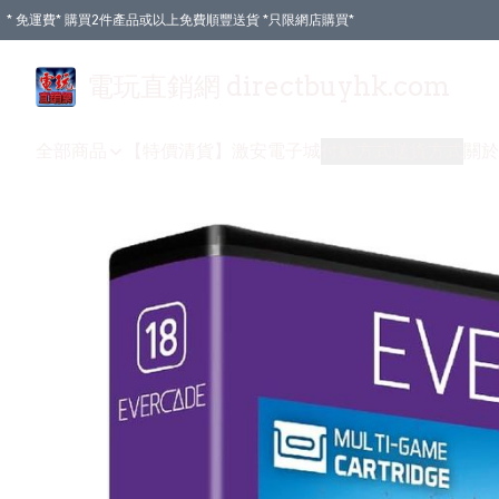
* 免運費* 購買2件產品或以上免費順豐送貨 *只限網店購買*
電玩直銷網 directbuyhk.com
全部商品
【特價清貨】
激安電子城
付款方式
送貨方式
關於