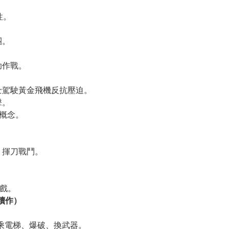
性。
團。
。
助作戰。
士駕駛黃金飛機反抗壓迫。
擊。
概念。
、揮刀戰鬥。
遊戲。
：續作）
。
乘電梯、爆破、換武器。