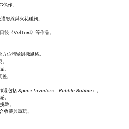
G傑作。
免遭敵線與火花碰觸。
。
後《Volfied》等作品。
全方位體驗街機風格。
現。
作品。
調整。
表作還包括
Space Invaders
、
Bubble Bobble
）。
感。
挑戰。
適合收藏與重玩。