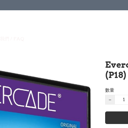
我們 / FAQ
Ever
(P18
數量
−