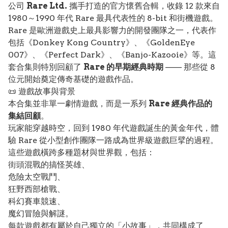
公司
Rare Ltd.
攜手打造的官方懷舊合輯，收錄 12 款來自
1980～1990 年代 Rare 最具代表性的 8-bit 和街機遊戲。
Rare 是歐洲遊戲史上最具影響力的開發團隊之一，代表作
包括《Donkey Kong Country》、《GoldenEye
007》、《Perfect Dark》、《Banjo-Kazooie》等。這
套合集則特別回顧了
Rare 的早期經典時期
—— 那些從 8
位元開始奠定傳奇基礎的遊戲作品。
📜 遊戲故事與背景
本合集並非單一劇情遊戲，而是一系列
Rare 經典作品的
集結回顧
。
玩家能穿越時空，回到 1980 年代遊戲誕生的黃金年代，體
驗 Rare 從小型創作團隊一路成為世界級遊戲巨擘的過程。
這些遊戲橫跨多種題材與世界觀，包括：
街頭混戰的搞怪英雄、
危險太空戰鬥、
狂野西部槍戰、
科幻賽車競速、
魔幻冒險與解謎。
每款遊戲都有屬於自己獨立的「小故事」，共同構成了