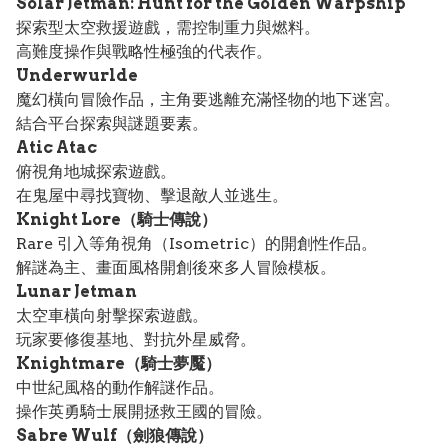
Solar Jetman: Hunt for the Golden Warpship
探索型太空救援遊戲，需控制重力與燃料。
高難度操作與戰略性極強的代表作。
Underwurlde
魔幻橫向冒險作品，主角要逃離充滿怪物的地下迷宮。
結合平台探索與謎題要素。
Atic Atac
俯視角地城探索遊戲。
在鬼屋中尋找寶物、擊退敵人並逃生。
Knight Lore（騎士傳說）
Rare 引入等角視角（Isometric）的開創性作品。
解謎為主、畫面風格開創後來多人冒險模板。
Lunar Jetman
太空車橫向射擊探索遊戲。
玩家要修復基地、對抗外星威脅。
Knightmare（騎士夢魘）
中世紀風格的動作解謎作品。
操作英勇騎士展開拯救王國的冒險。
Sabre Wulf（劍狼傳說）