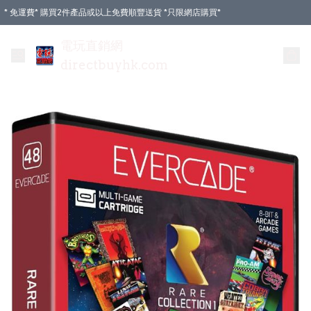
* 免運費* 購買2件產品或以上免費順豐送貨 *只限網店購買*
電玩直銷網
directbuyhk.com