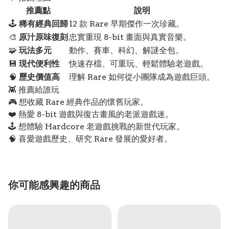
推薦點
說明
🕹️
稀有經典回歸
12 款 Rare 早期傑作一次珍藏。
🎨
原汁原味復刻
忠實重現 8-bit 畫面與真實音樂。
🧩
玩法多元
動作、賽車、科幻、解謎全包。
💾
現代便利性
快速存檔、可重玩、輕鬆體驗老遊戲。
🧠
歷史價值高
理解 Rare 如何從小團隊成為遊戲巨頭。
👾 推薦給誰玩
🎮 想收藏 Rare 經典作品的懷舊玩家。
❤️ 熱愛 8-bit 遊戲與復古畫風的老派遊戲迷。
🕹️ 想體驗 Hardcore 老遊戲挑戰的新世代玩家。
🧠 喜愛遊戲歷史、研究 Rare 發展的愛好者。
你可能感興趣的商品