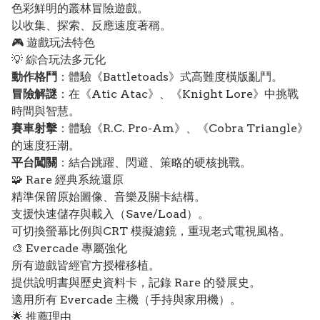
色彩鮮明的叢林冒險遊戲。
以收集、探索、反應速度著稱。
🎮 遊戲玩法特色
💡 綜合玩法多元化
動作格鬥
：體驗《Battletoads》式高難度橫版亂鬥。
冒險解謎
：在《Atic Atac》、《Knight Lore》中挑戰
時間與智慧。
賽車射擊
：體驗《R.C. Pro-Am》、《Cobra Triangle》
的速度狂潮。
平台闖關
：結合跳躍、閃避、策略的硬核挑戰。
🧩 Rare 經典系統還原
精準保留原始圖像、音樂及關卡結構。
支援快速儲存與載入（Save/Load）。
可切換螢幕比例與CRT 模擬濾鏡，重現老式電視風格。
🎨 Evercade 專屬強化
所有遊戲皆經官方授權移植。
提供說明書與歷史資料卡，記錄 Rare 的發展史。
適用所有 Evercade 主機（手持與家用機）。
🌟 推薦理由