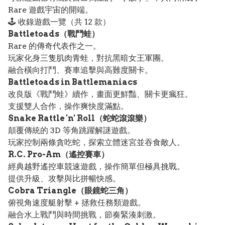
Rare 遊戲宇宙的開端。
🕹️ 收錄遊戲一覽（共 12 款）
Battletoads（戰鬥蛙）
Rare 的傳奇代表作之一。
玩家化身三隻肌肉青蛙，對抗黑暗女王軍團。
融合橫向打鬥、賽車追擊與高難度關卡。
Battletoads in Battlemaniacs
改良版《戰鬥蛙》續作，畫面更鮮豔、關卡更瘋狂。
支援雙人合作，操作爽快度滿點。
Snake Rattle 'n' Roll（蛇蛇滾滾樂）
顛覆傳統的 3D 等角跳躍解謎遊戲。
玩家控制兩條貪吃蛇，探索立體迷宮並吞食敵人。
R.C. Pro-Am（遙控賽車）
經典越野遙控車競速遊戲，操作簡單但極具挑戰。
提供升級、攻擊與比拼暢快感。
Cobra Triangle（眼鏡蛇三角）
俯視角速度艇射擊 + 拯救任務類遊戲。
融合水上戰鬥與時間挑戰，節奏緊湊刺激。