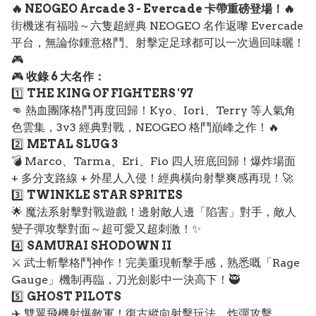
🔥 NEOGEO Arcade 3 - Evercade 卡帶重磅登場！🔥
街機迷有福啦～六隻超經典 NEOGEO 名作返嚟 Evercade
平台，無論你鍾意格鬥、射擊定足球都可以一次過回味曬！
🎮
🎮
收錄 6 大名作：
1️⃣
THE KING OF FIGHTERS '97
👊 熱血團隊格鬥再度回歸！Kyo、Iori、Terry 等人氣角
色雲集，3v3 經典對戰，NEOGEO 格鬥巔峰之作！🔥
2️⃣
METAL SLUG 3
💣 Marco、Tarma、Eri、Fio 四人班底回歸！爆炸場面
+ 多分支路線 + 外星人入侵！經典橫向射擊爽感再現！🚀
3️⃣
TWINKLE STAR SPRITES
🌟 魔法系射擊對戰遊戲！邊射敵人邊「陷害」對手，敵人
變子彈攻擊對面～超可愛又超刺激！✨
4️⃣
SAMURAI SHODOWN II
⚔️ 武士斬擊格鬥神作！完美重現斬擊手感，熟悉嘅「Rage
Gauge」機制再臨，刀光劍影中一決高下！🥷
5️⃣
GHOST PILOTS
✈️ 雙翼飛機射爆敵軍！復古縱向射擊玩法，炸彈攻擊、