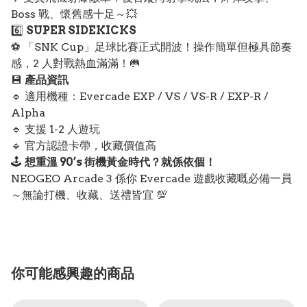
Boss 戰、懷舊感十足～💥
6️⃣
SUPER SIDEKICKS
⚽ 「SNK Cup」足球比賽正式開波！操作簡單但極具節奏
感，2 人對戰熱血滿滿！🥅
💾
產品資訊
🔹 適用機種：Evercade EXP / VS / VS-R / EXP-R /
Alpha
🔹 支援 1-2 人遊玩
🔹 官方認證卡帶，收藏價值高
🕹️
想重溫 90’s 街機黃金時代？就係依個！
NEOGEO Arcade 3 係你 Evercade 遊戲收藏嘅必備一員
～無論打機、收藏、送禮皆宜 💯
你可能感興趣的商品