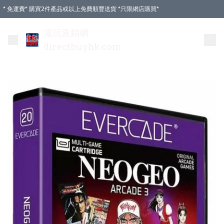
* 免運費* 購買2件產品或以上免費順豐送貨 *只限網店購買*
電玩直銷網
directbuyhk.com