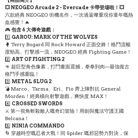
【
商品
簡介】
💥 NEOGEO Arcade 2 - Evercade 卡帶登場啦！💥
六款經典 NEOGEO 街機名作，一次過返嚟重現你童年嘅熱
血感覺！🔥
🎮
包含 6 大傳奇遊戲：
1️⃣
GAROU: MARK OF THE WOLVES
🥊 Terry Bogard 同 Rock Howard 正面交鋒！格鬥流暢
度勁高、打擊感一流，NEOGEO 經典 Fighting Game！
2️⃣
ART OF FIGHTING 2
👊 超巨型角色像素，打鬥畫面震撼，拳拳到肉—最強復古
格鬥手感重臨！
3️⃣
METAL SLUG 2
💣 Marco、Tarma、Eri、Fio 齊上陣對抗 General
Morden！經典橫向射擊遊戲，爽快度 MAX！
4️⃣
CROSSED SWORDS
⚔️ 第一視角斬殺敵人嘅奇幻冒險！用劍與魔法守護王國
Belcana！
5️⃣
NINJA COMMANDO
🌀 穿越時空嘅忍者大戰！同 Spider 嘅邪惡勢力對決，保