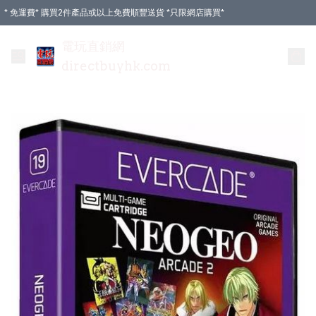
* 免運費* 購買2件產品或以上免費順豐送貨 *只限網店購買*
電玩直銷網
directbuyhk.com