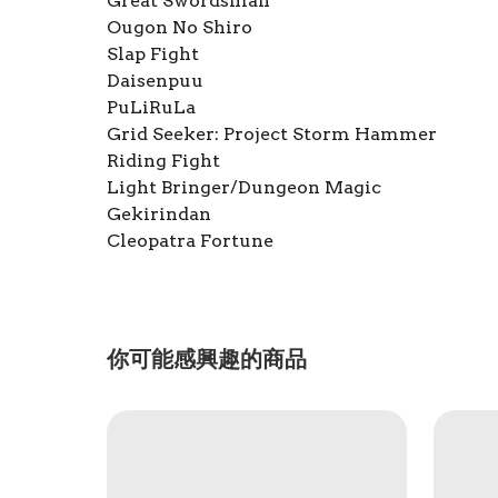
Great Swordsman
Ougon No Shiro
Slap Fight
Daisenpuu
PuLiRuLa
Grid Seeker: Project Storm Hammer
Riding Fight
Light Bringer/Dungeon Magic
Gekirindan
Cleopatra Fortune
你可能感興趣的商品