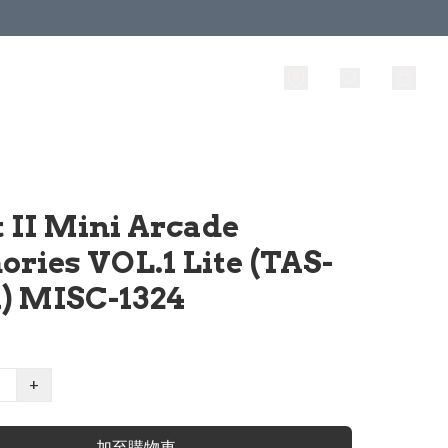
 II Mini Arcade
ries VOL.1 Lite (TAS-
1) MISC-1324
+
加至購物車