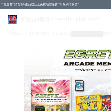
* 免運費* 購買2件產品或以上免費順豐送貨 *只限網店購買*
電玩直銷網 directbuyhk.com
全部商品
【特價清貨】
激安電子城
付款方式
送貨方式
關於