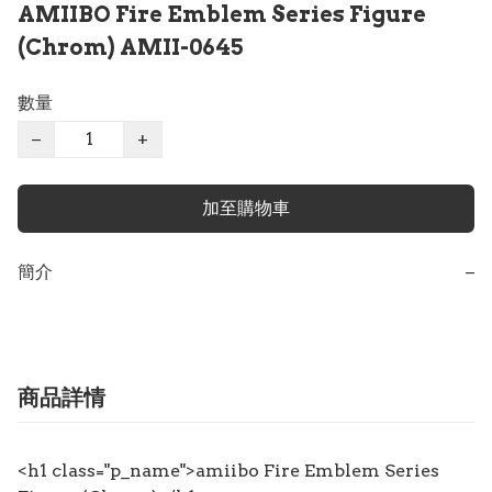
AMIIBO Fire Emblem Series Figure
(Chrom) AMII-0645
數量
−
+
加至購物車
簡介
−
商品詳情
<h1 class="p_name">amiibo Fire Emblem Series