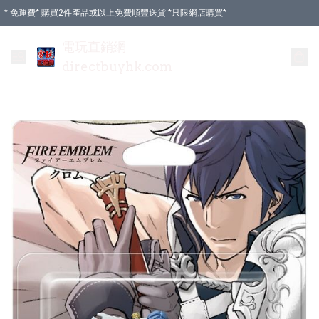
* 免運費* 購買2件產品或以上免費順豐送貨 *只限網店購買*
電玩直銷網
directbuyhk.com