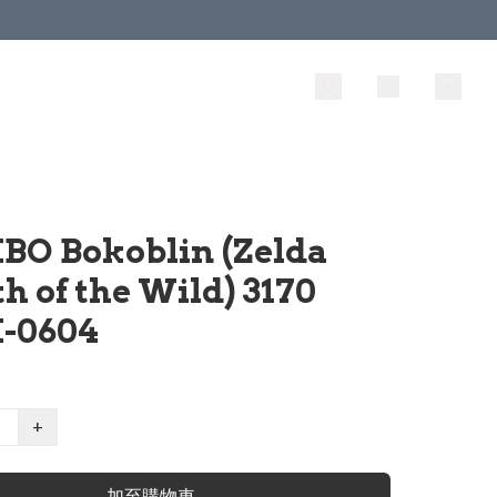
BO Bokoblin (Zelda
h of the Wild) 3170
-0604
+
加至購物車