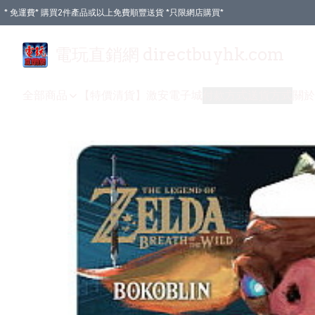
* 免運費* 購買2件產品或以上免費順豐送貨 *只限網店購買*
電玩直銷網 directbuyhk.com
全部商品
【特價清貨】
激安電子城
付款方式
送貨方式
關於