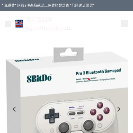
* 免運費* 購買2件產品或以上免費順豐送貨 *只限網店購買*
電玩直銷網
directbuyhk.com