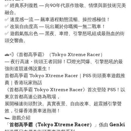
✅ 經典系列復甦 — 向90年代原作致敬、情懷與新技術完美
融合。
✅ 速度感一流 — 飆車過程動態流暢、操控感極佳！
✅ 改裝自由度高 — 玩出屬於你嘅獨一無二戰車！
✅ 遊戲氣氛出色 — 黑夜、車燈、引擎怒吼組成最熱血的街
頭交響曲。
🚗💨《首都高爭霸》（Tokyo Xtreme Racer）
— 夜行高速・街頭王者回歸！💥燈光閃爆、引擎怒吼的最
強街道競速傳說重生！
首都高爭霸 Tokyo Xtreme Racer｜PS5 街頭賽車遊戲推
薦｜香港玩家熱話
《首都高爭霸 Tokyo Xtreme Racer》首次登陸 PS5！以
東京首都高速公路為戰場，
展開極速街頭對決。真實夜景、自由改車、超震撼引擎聲
效，引爆香港賽車迷熱潮！
🏎️ 遊戲介紹
「
首都高爭霸（Tokyo Xtreme Racer）
」係由
Genki