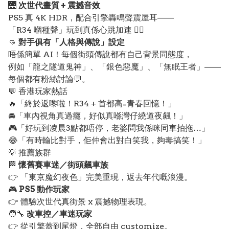
🌉
次世代畫質 + 震撼音效
PS5 真 4K HDR，配合引擎轟鳴聲震屋耳——
「R34 嗰種聲」玩到真係心跳加速 ❤️‍🔥
👊
對手俱有「人格與傳說」設定
唔係簡單 AI！每個街頭傳說都有自己背景同態度，
例如「龍之隧道鬼神」、「銀色惡魔」、「無眠王者」——
每個都有粉絲討論💬。
💬 香港玩家熱話
🔥「終於返嚟啦！R34 + 首都高=青春回憶！」
🚘「車內視角真過癮，好似真喺灣仔繞道夜飆！」
🎮「好玩到凌晨3點都唔停，老婆問我係咪同車拍拖…」
😂「有時輸比對手，佢仲會出對白笑我，夠毒搞笑！」
💡 推薦族群
🏁
懷舊賽車迷／街頭飆車族
👉 「東京魔幻夜色」完美重現，返去年代嘅浪漫。
🎮
PS5 動作玩家
👉 體驗次世代真街景 x 震撼物理表現。
🧑‍🔧
改車控／車迷玩家
👉 從引擎蓋到尾燈，全部自由 customize。