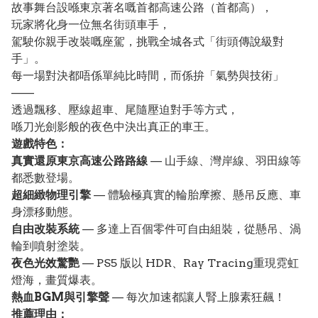
故事舞台設喺東京著名嘅首都高速公路（首都高），
玩家將化身一位無名街頭車手，
駕駛你親手改裝嘅座駕，挑戰全城各式「街頭傳說級對
手」。
每一場對決都唔係單純比時間，而係拚「氣勢與技術」
——
透過飄移、壓線超車、尾隨壓迫對手等方式，
喺刀光劍影般的夜色中決出真正的車王。
遊戲特色：
真實還原東京高速公路路線
— 山手線、灣岸線、羽田線等
都悉數登場。
超細緻物理引擎
— 體驗極真實的輪胎摩擦、懸吊反應、車
身漂移動態。
自由改裝系統
— 多達上百個零件可自由組裝，從懸吊、渦
輪到噴射塗裝。
夜色光效驚艷
— PS5 版以 HDR、Ray Tracing重現霓虹
燈海，畫質爆表。
熱血BGM與引擎聲
— 每次加速都讓人腎上腺素狂飆！
推薦理由：