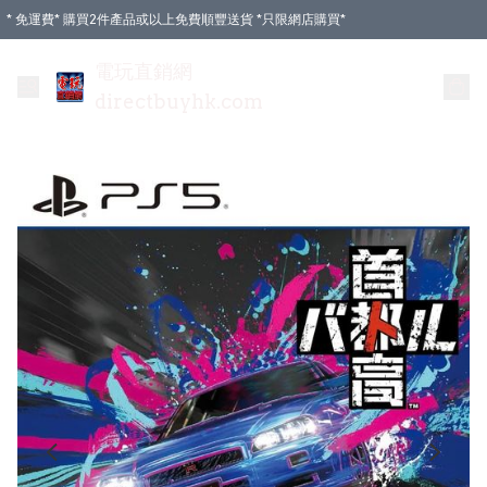
* 免運費* 購買2件產品或以上免費順豐送貨 *只限網店購買*
電玩直銷網
directbuyhk.com