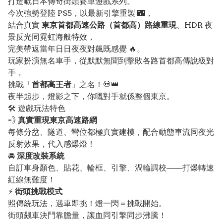
打造嘅日本傳奇街頭賽車遊戲系列。
今次強勢登陸 PS5，以最新引擎重製 🌃，
結合真實
東京首都高速公路（首都高）路線重現
、HDR 夜
景反光同霓虹海般特效，
完美帶返當年日日夜夜對飆既感覺 🔥。
玩家扮演無名車手，從默默無聞到擊敗各路首都高傳說級對
手，
挑戰「
首都高王者
」之名！💀👑
夜半起步，燈影之下，你嘅對手就係整個東京。
🛠️ 遊戲玩法特色
💨
真實重現東京高速路網
每條分岔、隧道、彎位都極真實建模，配合動態車流同夜光
反射效果，代入感爆燈！
🚘
深度改裝系統
自訂車身顏色、貼花、輪框、引擎、渦輪調校——打爆轉速
紅線無難度！
⚡
街頭挑戰模式
照傳統玩法，遇車即挑！燈一閃＝挑戰開始。
街頭飆車決鬥靠膽量，讓血同引擎同步沸騰！