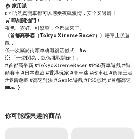
🏠
家用派
👉 唔洗真開車都可以感受夜飆激情，安全又過癮！
🛒
即刻開油門！
夜色、霓虹、引擎聲，全都回來了。
《
首都高爭霸（Tokyo Xtreme Racer）
》唔單止係遊
戲，
係一次屬於街頭車魂嘅復活儀式！🚦🔥
💥 「一燈閃亮，就係挑戰開始！」
#首都高爭霸 #TokyoXtremeRacer #PS5賽車遊戲 #街
頭賽車 #日本遊戲 #香港玩家 #賽車迷 #改車狂 #街頭王者
#懷舊遊戲 #高速對決 #Genki遊戲 #PS5必玩 #首都高速
🌃🚗💨
你可能感興趣的商品