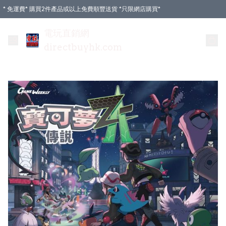
* 免運費* 購買2件產品或以上免費順豐送貨 *只限網店購買*
電玩直銷網
directbuyhk.com