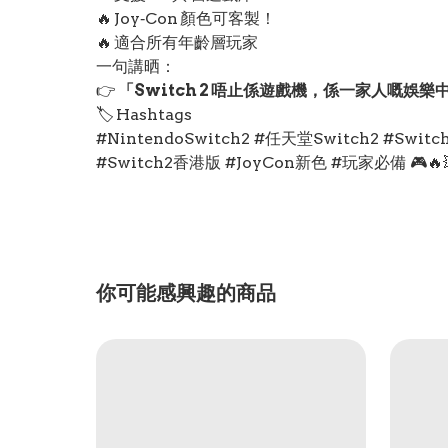
🔥 Joy‑Con 顏色可客製！
🔥 適合所有年齡層玩家
一句講晒：
👉
「Switch 2 唔止係遊戲機，係一家人嘅娛樂
🏷️ Hashtags
#NintendoSwitch2 #任天堂Switch2 #
#Switch2香港版 #JoyCon新色 #玩家必備 🎮🔥💥
你可能感興趣的商品