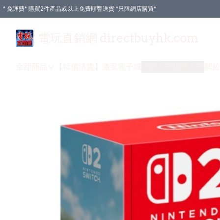
* 免運費* 購買2件產品或以上免費順豐送貨 *只限網店購買*
電玩直銷網 directbuyhk.com
全部商品
【特價清貨】
激安電子城
付款方式
送貨方式
關於