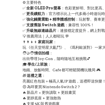
⚙️ 主要特色
✅
全新 OLED Pro 螢幕
：色彩更鮮明、對比更高
✅
更長續航力
：官方標示比上一代多兩小時遊玩時
✅
強化觸覺震動 + 精準體感控制
：玩射擊、賽車更
✅
支援舊版 Switch 遊戲
：兼容性 100%！
✅
升級無線連線晶片
：連接穩定度提升，網上對戰
💡 推薦用法｜人人都啱玩 💬
👨‍👩‍👧‍👦
家庭玩家
：
玩 《任天堂明星大亂鬥》、《瑪利歐派對》 一家
🧑‍🤝‍🧑
情侶拍檔
：
出街帶埋 Joy‑Con，隨時隨地互相挑戰💕
🎓
學生/上班族
：
地鐵、放飯時間、Cafe 都可輕鬆開機玩幾局 🎮
🎁
送禮之選
：
亮麗紅色包裝＋極高人氣 IP 遊戲，送禮即送快樂！
😍 為咩要買 Nintendo Switch 2？
🔥 新晶片 = 更快讀取 + 更靚畫質
🔥 更靜底座 + 更強散熱
🔥 支援 4K 與 舊遊戲庫