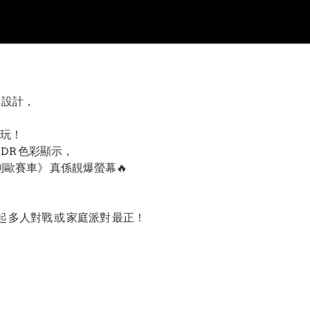
」設計，
玩！
HDR 色彩顯示，
利歐賽車》 真係靚爆螢幕🔥
 多人對戰 或 家庭派對 最正！