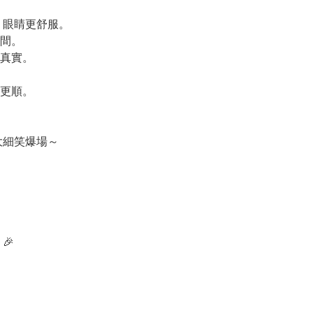
、眼睛更舒服。
間。
真實。
更順。
大細笑爆場～
🎉