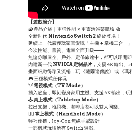
【遊戲簡介】
🧰 產品介紹｜更強性能 × 更靈活娛樂體驗 🚀
全新世代
Nintendo Switch 2
終於登場！
延續上一代廣獲玩家喜愛嘅「主機 + 掌機二合一
今次性能、畫質、電量全面升級——
無論你喺屋企、戶外、定係旅途中，都可以即開即
內建新一代
NVIDIA 定制晶片
，支援 4K 輸出、
畫面細緻得嚟又流暢，玩 《薩爾達傳說》 或 《瑪
🎮 三種模式任你玩
💡
電視模式（TV Mode）
插入底座，即刻變身家用主機。支援 4K 輸出，玩起
🕹️
桌上模式（Tabletop Mode）
拉出支架，喺飛機、咖啡店都可以雙人同樂。
🚶‍♂️
掌上模式（Handheld Mode）
輕巧便攜，Joy‑Con 無線手掣設計，
一部機就玩晒所有 Switch 遊戲。