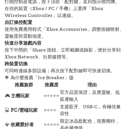
打開控制器電源，按下頂部「配對鍵」直到指示燈閃爍。
在你的裝置（Xbox / PC / 手機）上選擇「Xbox
Wireless Controller」以連線。
自訂操控配置
使用免費應用程式「Xbox Accessories」調整按鍵映射、
靈敏度與震動強度。
快速分享遊戲內容
按下中間的「Share 按鈕」立即截圖或錄影，便於分享到
Xbox Network、社群媒體等。
跨裝置切換
可同時連線多部設備；再次按下配對鍵即可快速切換。
🌟 為什麼推薦「Ice Breaker」版
推薦族群
推薦度
理由
官方品質保證，反應靈敏、低
🎮
主機玩家
⭐⭐⭐⭐⭐
延遲輸入
支援藍牙、USB-C，有極佳兼
💻
PC/雲端玩家
⭐⭐⭐⭐
容性
限定冰晶藍配色，視覺獨特，
💎
收藏愛好者
⭐⭐⭐⭐⭐
具收藏價值