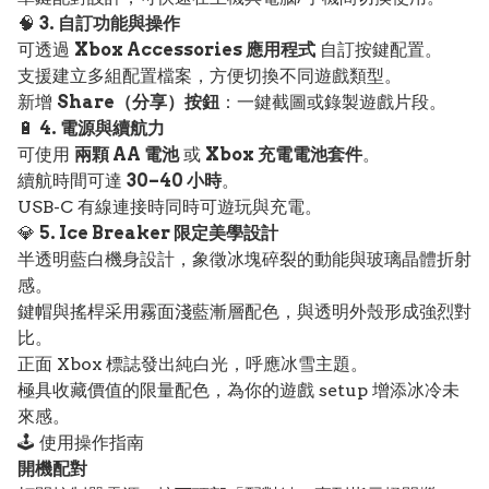
🧠
3. 自訂功能與操作
可透過
Xbox Accessories 應用程式
自訂按鍵配置。
支援建立多組配置檔案，方便切換不同遊戲類型。
新增
Share（分享）按鈕
：一鍵截圖或錄製遊戲片段。
🔋
4. 電源與續航力
可使用
兩顆 AA 電池
或
Xbox 充電電池套件
。
續航時間可達
30–40 小時
。
USB-C 有線連接時同時可遊玩與充電。
💎
5. Ice Breaker 限定美學設計
半透明藍白機身設計，象徵冰塊碎裂的動能與玻璃晶體折射
感。
鍵帽與搖桿采用霧面淺藍漸層配色，與透明外殼形成強烈對
比。
正面 Xbox 標誌發出純白光，呼應冰雪主題。
極具收藏價值的限量配色，為你的遊戲 setup 增添冰冷未
來感。
🕹️ 使用操作指南
開機配對