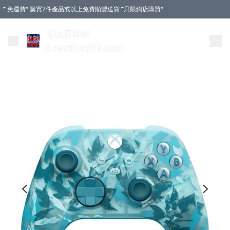
* 免運費* 購買2件產品或以上免費順豐送貨 *只限網店購買*
電玩直銷網
directbuyhk.com