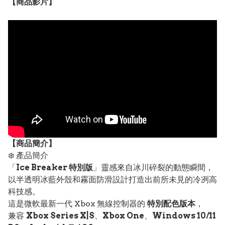
【
商品
影片】
【
商品
簡介】
❄️ 產品簡介
「
Ice Breaker 特別版
」靈感來自冰川碎裂的動態瞬間，
以半透明冰藍外殼和霧面防滑設計打造出前所未見的冷冽高
科技感。
這是微軟最新一代 Xbox 無線控制器的
特別配色版本
，
兼容
Xbox Series X|S
、
Xbox One
、
Windows 10/11