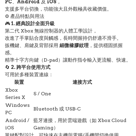
PC
、
Android
及
iOS
，
支援多平台切換，功能強大且外觀極具收藏價值。
⚙️ 產品特點與用法
🎮
1. 經典設計全面升級
第二代 Xbox 無線控制器的人體工學設計，
改進了手掌貼合度與觸感，長時間握持仍舒適不滑手。
扳機鍵、肩鍵及背部採用
細微橡膠紋理
，提供穩固抓握
感。
精準十字方向鍵（D-pad）讓動作指令輸入更流暢、快速。
🔄
2. 跨平台使用方式
可用於多種裝置連線：
裝置
連接方式
Xbox
S / One
Series X
Windows
Bluetooth 或 USB-C
PC
Android /
藍牙連接，用於雲端遊戲（如 Xbox Cloud
iOS
Gaming）
單鍵配對設計，可快速在主機與電腦/手機間切換使用。