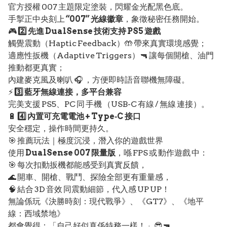
官方授權 007 主題限定塗裝，閃耀金光配黑色底。
手掣正中央刻上
“007” 光線徽章
，象徵秘密任務開始。
🎮
2️⃣ 先進 DualSense 技術支持 PS5 遊戲
觸覺震動（Haptic Feedback）🤲 帶來真實環境感覺；
適應性扳機（Adaptive Triggers）🔫 讓每個開槍、油門
推動都更真實；
內建麥克風及喇叭 🎧 ，方便即時語音聯機無障礙。
⚡
3️⃣ 藍牙無線連接，多平台兼容
完美支援 PS5、PC 同 手機 （USB-C 有線 / 無線 連接）。
🔋
4️⃣ 內置可充電電池 + Type‑C 接口
安全穩定，操作時間更持久。
🎯 推薦玩法｜極度沉浸，潛入你的遊戲世界
使用
DualSense 007 限量版
，喺 FPS 或 動作遊戲 中：
🎯 每次扣動扳機都能感受到真實反饋，
🌊 開車、開槍、戰鬥、探險全部更有重量感，
🧠 結合 3D 音效 同震動細節，代入感 UP UP！
無論係玩《決勝時刻：現代戰爭》、《GT7》、《地平
線：西域禁地》
都會覺得：「自己好似真係特務一樣！」😎🔫