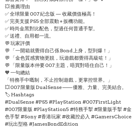
💥 推薦理由
✅ 全球限量 007 紀念版 — 收藏價值極高！
✅ 完美支援 PS5 全部震動 + 扳機功能。
✅ 時尚金黑對比配色，型過任何普通手掣。
✅ 送禮、自用都一流。
💬 玩家評價
💬 「一開箱就覺得自己係 Bond 上身，型到爆！」
💬 「金色質感實物更靚，玩遊戲都覺得高級咗！」
💬 「限量版本仲要 007 主題，唔買對唔住自己！」
🧡 一句總結
「特務手中嘅制，不止控制遊戲，更掌控世界。」
💥 007 限量版 DualSense —— 優雅、力量、完美結合。
🏷️ Hashtags
#DualSense #PS5 #PlayStation #007FirstLight
#007限量版 #PlayStation5 #特務手掣 #限量版手掣 #金
色手掣 #Sony #香港玩家 #收藏控必入 #GamersChoice
#玩出型格 #JamesBondEdition