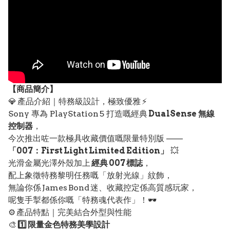
【
商品
簡介】
💎 產品介紹｜特務級設計，極致優雅 ⚡
Sony 專為 PlayStation 5 打造嘅經典
DualSense 無線
控制器
，
今次推出咗一款極具收藏價值嘅限量特別版 ——
「007：First Light Limited Edition」
💥
光滑金屬光澤外殼加上
經典 007 標誌
，
配上象徵特務黎明任務嘅「放射光線」紋飾，
無論你係 James Bond 迷、收藏控定係高質感玩家，
呢隻手掣都係你嘅「特務魂代表作」！🕶️
⚙️ 產品特點｜完美結合外型與性能
🎨
1️⃣ 限量金色特務美學設計