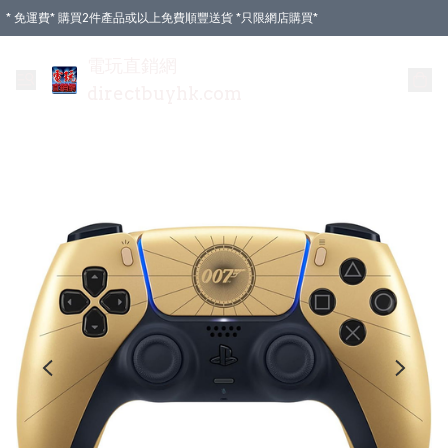
* 免運費* 購買2件產品或以上免費順豐送貨 *只限網店購買*
電玩直銷網
directbuyhk.com