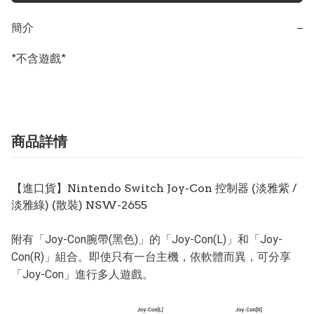
簡介
−
*不含遊戲*
商品詳情
【進口貨】Nintendo Switch Joy-Con 控制器 (淡雅紫 /
淡雅綠) (散裝) NSW-2655
附有「Joy-Con腕帶(黑色)」的「Joy-Con(L)」和「Joy-
Con(R)」組合。即使只有一台主機，依軟體而異，可分享
「Joy-Con」進行多人遊戲。