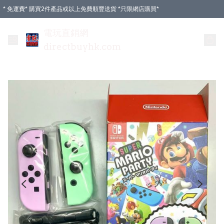
* 免運費* 購買2件產品或以上免費順豐送貨 *只限網店購買*
電玩直銷網
directbuyhk.com