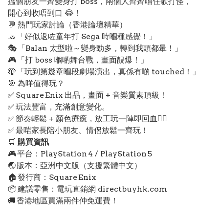
搵個朋友一齊變身打 boss，兩個人齊齊唱住歌打怪，
開心到收唔到口 😂！
💬 熱門玩家討論（香港論壇精華）
🧢 「好似返咗童年打 Sega 時嗰種感覺！」
🎭 「Bal​​an 太型啦～變身勁多，轉到我頭都暈！」
🎮 「打 boss 嗰啲舞台戰，畫面靚爆！」
🫣 「玩到第幾章嗰段劇場演出，真係有啲 touched！」
🎯 為咩值得玩？
✅ Square Enix 出品，畫面 + 音樂質素頂級！
✅ 玩法豐富，充滿創意變化。
✅ 節奏輕鬆 + 顏色療癒，放工玩一陣即回血💆‍♂️
✅ 最啱家長陪小朋友、情侶放鬆一齊玩！
🛒
購買資訊
🎮 平台：PlayStation 4 / PlayStation 5
🌏 版本：亞洲中文版（支援繁體中文）
🏠 發行商：Square Enix
📦 建議零售：電玩直銷網 directbuyhk.com
🚚 香港地區買滿兩件仲免運費！