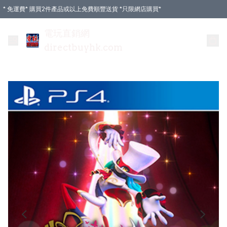
* 免運費* 購買2件產品或以上免費順豐送貨 *只限網店購買*
電玩直銷網
directbuyhk.com