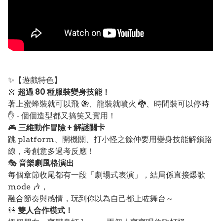
✨【遊戲特色】
👗
超過 80 種服裝變身技能！
著上蜜蜂裝就可以飛 🐝、龍裝就噴火 🐉、時間裝可以停時
✋ - 個個造型都又搞笑又實用！
🎮
三維動作冒險 + 解謎關卡
跳 platform、開機關、打小怪之餘仲要用變身技能解鎖路
線，考創意多過考反應！
🎭
音樂劇風格演出
每個章節收尾都有一段「劇場式表演」，結局係直接爆歌
mode 🎶，
融合節奏與感情，玩到你以為自己都上咗舞台～
👫
雙人合作模式！