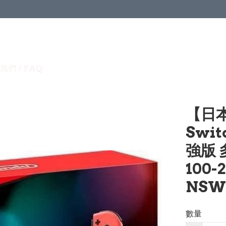
我們 / FAQ
【日本
Swit
強版
100
NSW
數量