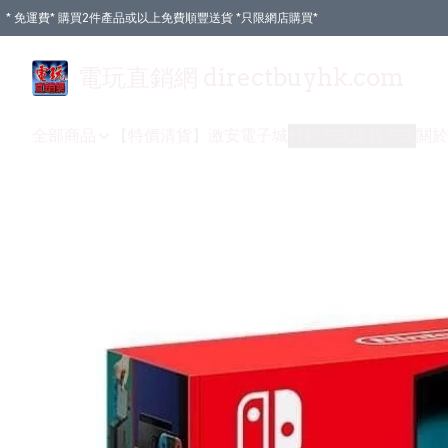
* 免運費* 購買2件產品或以上免費順豐送貨 *只限網店購買*
電玩直銷網 directbuyhk.com
全部商品
【特價清貨】
激安電子城
付款方式
送貨方式
關於