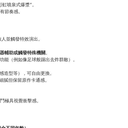
彩虹噴泉式爆漿”。
有節奏感。
。
秒殺敵人並觸發特效演出。
器輔助或觸發特殊機關
。
搞笑功能（例如像足球般踢出去炸群敵）。
性感造型等），可自由更換。
細膩但保留原作卡通感。
鬥極具視覺衝擊感。