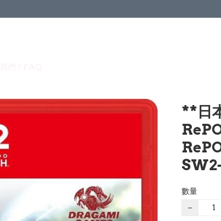
我們 / FAQ
**日
RePO
ReP
SW2-
數量
−