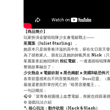
【
商品
簡介】
玩家扮演金髮啦啦隊少女兼電鋸戰士——
茱麗葉（Juliet Starling）
，
她原本只是個青春洋溢的高中生，卻在生日當天發
為了拯救家人、朋友以及她的帥氣男友
Nick
（只
茱麗葉拿起她招牌的
粉紅電鋸
，一邊邊跳啦啦隊
整個故事融合了：
少女熱血 x 電鋸砍殺 x 黑色幽默 x 美國B級恐怖
各章節靈感來自不同音樂風格的「Boss惡靈」（
最後還要面對掌控死亡的「暗黑音樂魔王」。
一句話概括：
🎧💀「當青春校園撞上血漿電鋸，喪屍也得跟著
⚙️ 遊戲玩法介紹
🪓
核心玩法：動作砍殺（Hack & Slash）