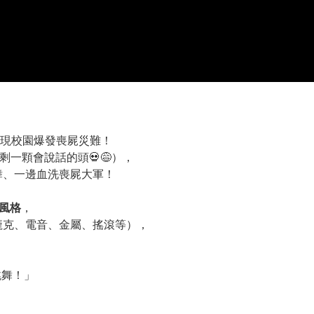
現校園爆發喪屍災難！
剩一顆會說話的頭💀😅），
舞、一邊血洗喪屍大軍！
片風格
，
龐克、電音、金屬、搖滾等），
跳舞！」