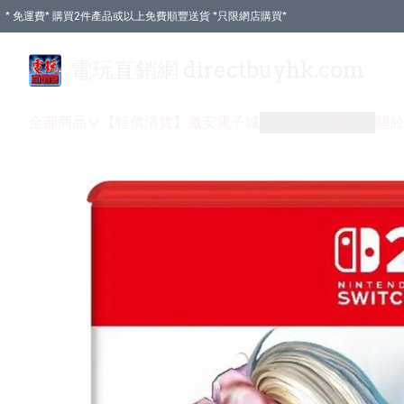
* 免運費* 購買2件產品或以上免費順豐送貨 *只限網店購買*
電玩直銷網 directbuyhk.com
全部商品
【特價清貨】
激安電子城
付款方式
送貨方式
關於