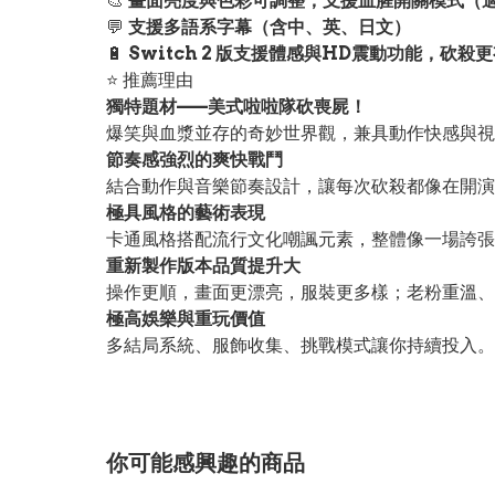
🎨
畫面亮度與色彩可調整，支援血腥開關模式（
💬
支援多語系字幕（含中、英、日文）
🔋
Switch 2 版支援體感與HD震動功能，砍殺
⭐ 推薦理由
獨特題材——美式啦啦隊砍喪屍！
爆笑與血漿並存的奇妙世界觀，兼具動作快感與視
節奏感強烈的爽快戰鬥
結合動作與音樂節奏設計，讓每次砍殺都像在開演
極具風格的藝術表現
卡通風格搭配流行文化嘲諷元素，整體像一場誇張
重新製作版本品質提升大
操作更順，畫面更漂亮，服裝更多樣；老粉重溫、
極高娛樂與重玩價值
多結局系統、服飾收集、挑戰模式讓你持續投入。
你可能感興趣的商品