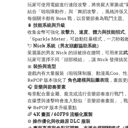
玩家可使用電鋸進行連段攻擊，將喪屍大軍撕成“
結合「啦啦隊動作」與「舞蹈攻擊」，風格誇張又
每個關卡都有 Boss 戰，以音樂節奏為戰鬥主題。
🔋
技能系統與升級
收集金幣可強化
攻擊力、速度、體力與技能招式
「Sparkle Meter」可啟動狂暴模式，一刀
💘
Nick 系統（男友頭顱協助系統）
茱麗葉的男友 Nick 的頭被掛在腰間，可用來當
武
玩家可選擇不同「頭部模組」，讓 Nick 發揮
🎀
裝扮與造型
遊戲內有大量服裝（啦啦隊制服、動漫風Cos、
RePOP 版本強化了
角色建模與貼圖表現
，畫面更
🎧
音樂與節奏要素
每章配合重金屬、龐克或流行音樂節奏進行戰鬥，
在爆漿與連擊時會進入類似「音樂節奏畫面」，戰
💎 RePOP 版本升級重點
🌈
4K 畫面 / 60FPS 流暢化重製
⚙️
操作優化與收錄原 DLC 服裝