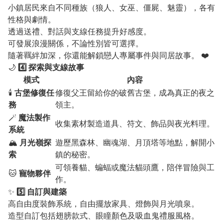
小鎮居民來自不同種族（狼人、女巫、僵屍、魅靈），各有
性格與劇情。
透過送禮、對話與支線任務提升好感度。
可發展浪漫關係，不論性別皆可選擇。
隨著羈絆加深，你還能解鎖戀人專屬事件與同居故事。 ❤️
🌙
4️⃣ 探索與支線故事
模式
內容
🕯️
古堡修復任
修復父王留給你的破舊古堡，成為真正的夜之
務
領主。
🪄
魔法製作
收集素材製造道具、符文、飾品與夜光料理。
系統
🏔️
月光嶺探
遊歷黑森林、幽魂湖、月頂塔等地點，解開小
索
鎮的秘密。
可領養貓、蝙蝠或魔法貓頭鷹，陪伴冒險與工
🐱
寵物夥伴
作。
✨
5️⃣ 自訂與建築
高自由度裝飾系統，自由擺放家具、燈飾與月光噴泉。
造型自訂包括翅膀款式、眼瞳顏色及吸血鬼禮服風格。