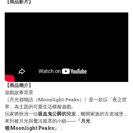
【
商品
影片】
【
商品
簡介】
遊戲故事背景
《月光嶺物語（Moonlight Peaks）》是一款以「夜之世
界」為主題的可愛生活模擬遊戲。
玩家將扮演一位
吸血鬼公爵的兒女
，離開家族的古老城堡，
來到被月光與魔法籠罩的小鎮——
「月光
嶺 Moonlight Peaks」
，