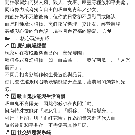
開始學習如何與人類、狼人、女巫、幽靈等種族和平共處，
同時努力成為獨立自主的吸血鬼青年／少女。
雖然身為不死族後裔，但你的日常卻不是戰鬥或陰謀，
而是耕種魔法植物、烹飪夜光料理、交朋友、經營農場，
甚或與心儀的角色談一場被月色祝福的戀愛。 🌕💜
🏡 二、核心玩法介紹
🌱
1️⃣ 魔幻農場經營
玩家可在夜晚照料自己的「夜光農園」，
種植各式奇幻植物，如「血薔薇」、「發光南瓜」、「月光
蘑菇」。
不同月相會影響作物生長速度與品質。
使用魔法灌溉與召喚妖精能提升產量，讓農場閃爍夢幻光
彩。
🧛
2️⃣ 吸血鬼技能與生活習慣
吸血鬼不喜陽光，因此你必須在夜間活動。
擁有特殊技能如「魅惑術」「瞬移」「蝙蝠變身」。
可用「月能」與「血紅花蜜」作為能量來源替代人血，
遊戲鼓勵和平共存，不需傷害其他居民。
💕
3️⃣ 社交與戀愛系統