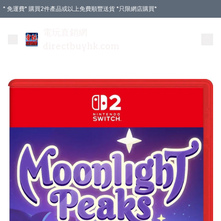
* 免運費* 購買2件產品或以上免費順豐送貨 *只限網店購買*
電玩直銷網
directbuyhk.com