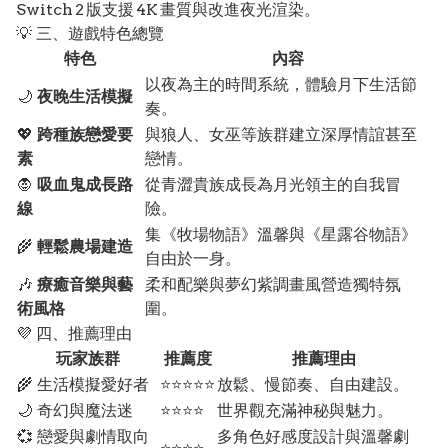
Switch 2 版支援 4K 畫質與改進夜光渲染。
💡 三、遊戲特色總覽
特色
內容
以夜為主的時間系統，體驗月下生活節
🌙
夜晚生活模擬
奏。
💖
跨種族戀愛要
與狼人、女巫等族群建立深厚情誼甚至
素
戀情。
🧛
吸血鬼成長路
從青澀貴族成長為月光領主的自我冒
線
險。
集《牧場物語》溫馨與《星露谷物語》
🌾
輕鬆農場建造
自由於一身。
🎶
療癒音樂與藝
柔和配樂與夢幻紫調畫風營造獨特氛
術風格
圍。
💜 四、推薦理由
玩家族群
推薦度
推薦理由
🌾 生活模擬愛好者
⭐⭐⭐⭐⭐
放鬆、慢節奏、自由建設。
🌙 奇幻與魔法迷
⭐⭐⭐⭐
世界觀充滿神秘與魅力。
💞 戀愛與劇情取向
多角色好感度設計與溫馨劇