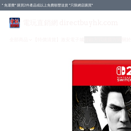
* 免運費* 購買2件產品或以上免費順豐送貨 *只限網店購買*
電玩直銷網 directbuyhk.com
全部商品
【特價清貨】
激安電子城
付款方式
送貨方式
關於