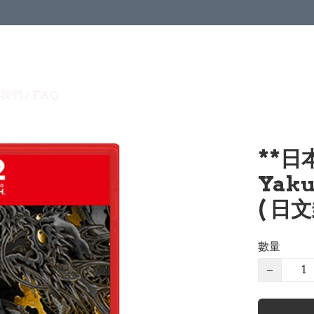
我們 / FAQ
**日
Yaku
( 日文
數量
−