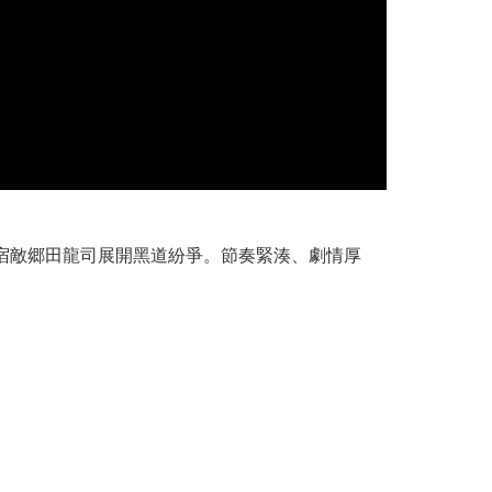
宿敵郷田龍司展開黑道紛爭。節奏緊湊、劇情厚