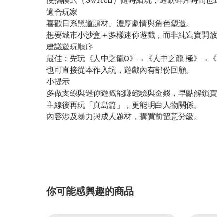
便攜模式（Switch）隨時續玩，通勤碎片時間也
適合玩家
喜歡日系黑道題材、濃厚劇情與角色塑造。
想要城市小沙盒＋多樣迷你遊戲，而非純寫實開放
建議遊玩順序
最佳：先玩《人中之龍0》→《人中之龍 極》→《
也可直接從本作入坑，遊戲內有部份回顧。
小提示
多做支線與迷你遊戲能賺經驗與金錢，早點解鎖實
主線後再玩「真島篇」，更能明白人物關係。
內容涉及暴力與成人題材，購買前留意分級。
你可能感興趣的商品