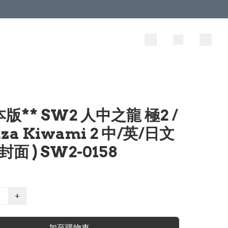
本版** SW2 人中之龍 極2 /
za Kiwami 2 中/英/日文
封面 ) SW2-0158
+
加至購物車