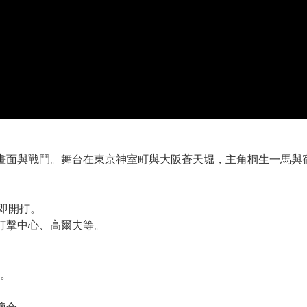
畫面與戰鬥。舞台在東京神室町與大阪蒼天堀，主角桐生一馬與
頭即開打。
打擊中心、高爾夫等。
。