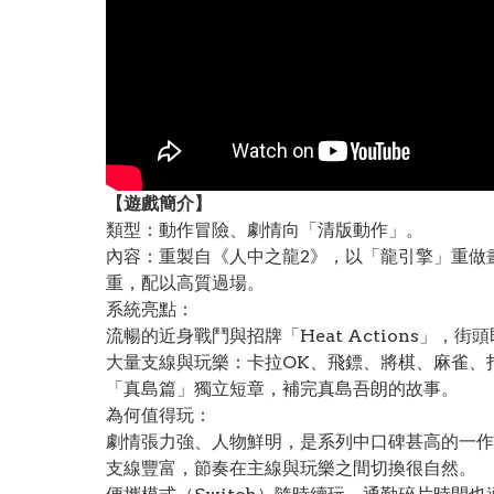
【遊戲簡介】
類型：動作冒險、劇情向「清版動作」。
內容：重製自《人中之龍2》，以「龍引擎」重做
重，配以高質過場。
系統亮點：
流暢的近身戰鬥與招牌「Heat Actions」，街
大量支線與玩樂：卡拉OK、飛鏢、將棋、麻雀、
「真島篇」獨立短章，補完真島吾朗的故事。
為何值得玩：
劇情張力強、人物鮮明，是系列中口碑甚高的一作
支線豐富，節奏在主線與玩樂之間切換很自然。