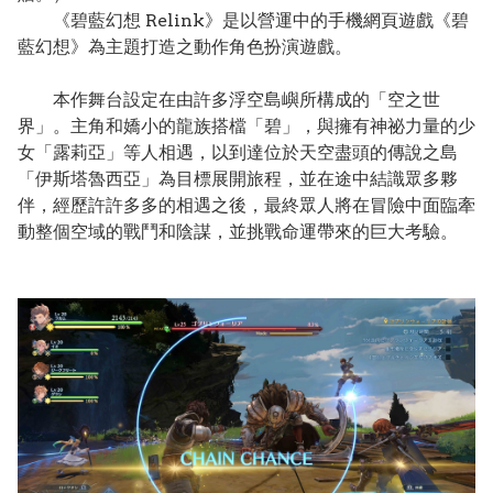
《碧藍幻想 Relink》是以營運中的手機網頁遊戲《碧
藍幻想》為主題打造之動作角色扮演遊戲。
本作舞台設定在由許多浮空島嶼所構成的「空之世
界」。主角和嬌小的龍族搭檔「碧」，與擁有神祕力量的少
女「露莉亞」等人相遇，以到達位於天空盡頭的傳說之島
「伊斯塔魯西亞」為目標展開旅程，並在途中結識眾多夥
伴，經歷許許多多的相遇之後，最終眾人將在冒險中面臨牽
動整個空域的戰鬥和陰謀，並挑戰命運帶來的巨大考驗。