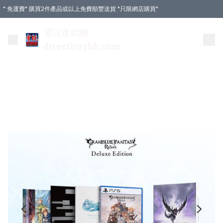
* 免運費* 購買2件產品或以上免費順豐送貨 *只限網店購買*
電玩直銷網
directbuyhk.com