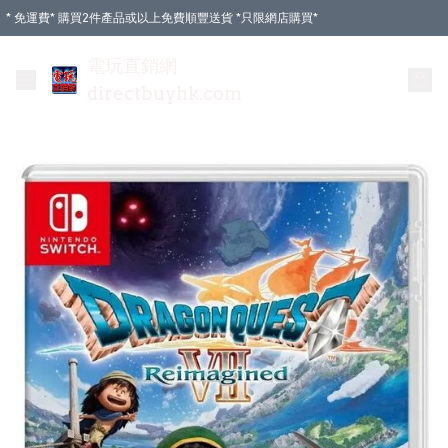
* 免運費* 購買2件產品或以上免費順豐送貨 *只限網店購買*
電玩直銷網
directbuyhk.com