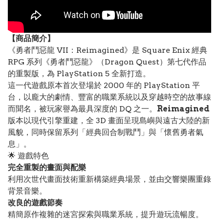
【
商品
簡介】
《勇者鬥惡龍 VII：Reimagined》是 Square Enix 經典
RPG 系列《勇者鬥惡龍》（Dragon Quest）第七代作品
的重製版，為 PlayStation 5 全新打造。
這一代遊戲原本首次登場於 2000 年的 PlayStation 平
台，以龐大的劇情、豐富的職業系統以及穿越時空的故事線
而聞名，被玩家譽為最具深度的 DQ 之一。
Reimagined
版本以現代引擎重建，全 3D 畫面呈現島嶼與遠古大陸的新
風貌，同時保留系列「經典回合制戰鬥」與「懷舊勇者氣
息」。
🌟 遊戲特色
完全重製的畫面與配樂
利用次世代畫面技術重新構築經典場景，並由交響樂團重錄
背景音樂。
改良的遊戲節奏
精簡原作複雜的迷宮探索與職業系統，提升遊玩流暢度。