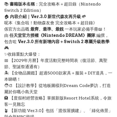
📚
書籍版本名稱
：完全攻略本＋超目錄（Nintendo
Switch 2 Edition）
🏠
內容介紹｜Ver.3.0 新世代森友再升級 🌱
呢本《集合啦！動物森友會 完全攻略本＋超目錄》
係官方出品嘅
最齊、最準、最靚
一本玩家必備手冊📖！
由
任天堂官方授權《Nintendo DREAM》團隊
編撰，
包含咗
Ver.3.0 所有新增內容＋Switch 2 專屬升級教學
🎮
✨收錄重點大爆發：
📅 【2029年月曆】年度活動完整時間表（復活節、萬聖
節、聖誕祭通通有）
🏝️ 【全物品圖鑑】超過5000款家具＋服裝＋DIY道具，一
本睇晒！
🧑‍🎨 【設計教學】從地板圖樣到Dream Code夢訪，打造
屬於你嘅小島天堂
🏨 【度假村經營攻略】掌握新版Resort Hotel系統，令旅
客一見難忘
🪴 【新功能 Ver.3.0】包括「渡假屋擴建」、「綠化佈景」
與全新NPC登場