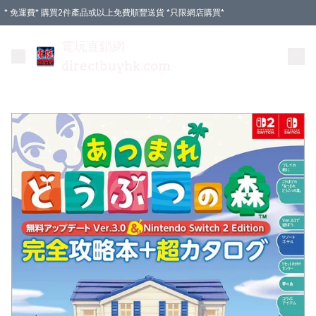
* 免運費* 購買2件產品或以上免費順豐送貨 *只限網店購買*
電玩直銷網
directbuyhk.com