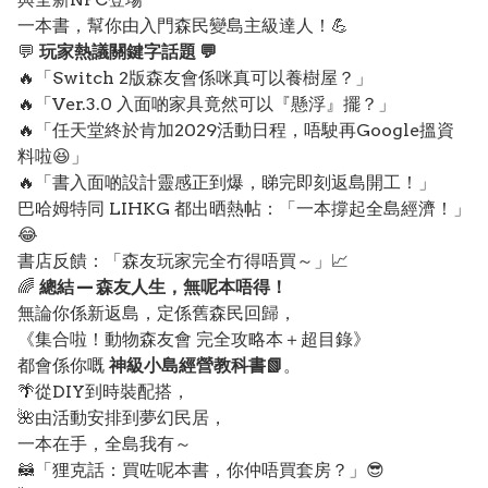
一本書，幫你由入門森民變島主級達人！💪
💬
玩家熱議關鍵字話題 💬
🔥「Switch 2版森友會係咪真可以養樹屋？」
🔥「Ver.3.0 入面啲家具竟然可以『懸浮』擺？」
🔥「任天堂終於肯加2029活動日程，唔駛再Google搵資
料啦😆」
🔥「書入面啲設計靈感正到爆，睇完即刻返島開工！」
巴哈姆特同 LIHKG 都出晒熱帖：「一本撐起全島經濟！」
😂
書店反饋：「森友玩家完全冇得唔買～」📈
🌈
總結 — 森友人生，無呢本唔得！
無論你係新返島，定係舊森民回歸，
《集合啦！動物森友會 完全攻略本＋超目錄》
都會係你嘅
神級小島經營教科書📗
。
🌴從DIY到時裝配搭，
🌺由活動安排到夢幻民居，
一本在手，全島我有～
🦝「狸克話：買咗呢本書，你仲唔買套房？」😎