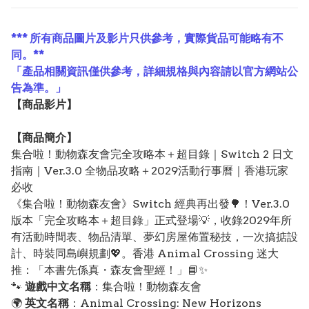
*** 所有商品圖片及影片只供參考，實際貨品可能略有不
同。**
「產品相關資訊僅供參考，詳細規格與內容請以官方網站公
告為準。」
【
商品
影片】
【
商品
簡介】
集合啦！動物森友會完全攻略本＋超目錄｜Switch 2 日文
指南｜Ver.3.0 全物品攻略＋2029活動行事曆｜香港玩家
必收
《集合啦！動物森友會》Switch 經典再出發🌳！Ver.3.0
版本「完全攻略本＋超目錄」正式登場💡，收錄2029年所
有活動時間表、物品清單、夢幻房屋佈置秘技，一次搞掂設
計、時裝同島嶼規劃💖。香港 Animal Crossing 迷大
推：「本書先係真・森友會聖經！」📘✨
🐾
遊戲中文名稱
：集合啦！動物森友會
🌍
英文名稱
：Animal Crossing: New Horizons