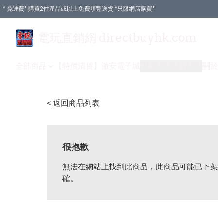
* 免運費* 購買2件產品或以上免費順豐送貨 *只限網店購買*
電玩直銷網 directbuyhk.com
全部商品
【特價清貨】
激安電子城
付款方式
送貨方式
關於
< 返回商品列表
很抱歉
無法在網站上找到此商品，此商品可能已下架
確。