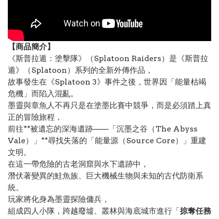
【
商品
簡介】
《斯普拉遁：塗擊隊》（Splatoon Raiders）是《斯普拉
遁》（Splatoon）系列的全新外傳作品，
故事發生在《Splatoon 3》事件之後，世界因「能量枯竭
危機」而陷入混亂。
墨靈與章魚人不再只是在塗墨比賽中競爭，而是必須踏上真
正的冒險旅程，
前往**被遺忘的深海遺跡——「沉墨之谷（The Abyss
Vale）」**尋找失落的「能量源（Source Core）」重建
文明。
在這一帶危險的古老洞窟與水下遺跡中，
潛伏著變異的鮭魚族、巨大機械生物與未知的古代防衛系
統。
玩家將化身為墨靈探險傭兵，
組成四人小隊，跨越廢墟、叢林與海底城市進行「
掠奪任務