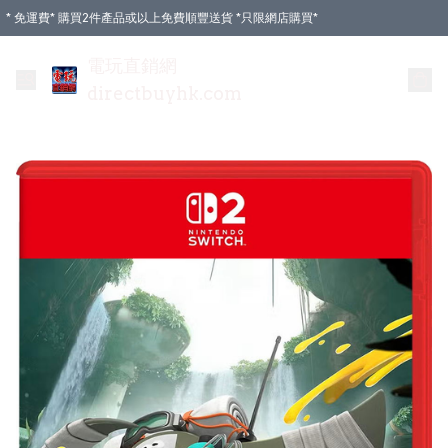
* 免運費* 購買2件產品或以上免費順豐送貨 *只限網店購買*
電玩直銷網
directbuyhk.com