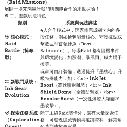
（Raid Missions）
」，
展開一場充滿墨汁戰鬥與團隊合作的末世探險！
⚙️ 二、遊戲玩法特色
類別
系統與玩法詳述
4人合作模式中，玩家需完成關卡內的多
🎯
核心模式：
段任務，例如搶奪能量核心、守護據點或
Raid
擊敗巨型首領鮭魚（Boss
Battle（掠奪
Salmonid）。每場Raid 都有隨機事件
戰）
與環境變化，如漲潮、暴風雨、磁力場干
擾等。
玩家可自訂裝備，透過提升「墨核心」升
級特殊能力，如：<br>•
Ink Jet
💥
新戰鬥系統：
Boost
（高速噴射跳躍）<br>•
Ink
Ink Gear
Shield Dome
（全體防禦罩）<br>•
Evolution
Recolor Burst
（一次性爆發大範圍塗
墨攻擊）。
🧭
探索任務系統
除了主線Raid關卡外，還有大量探索任
（Exploration
務，可發現隱藏寶物與遺跡資料，解鎖角
Quest）
色造型或故事背景。