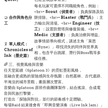
每名玩家可選擇不同職能角色，例如：
<br>•
Scout（偵查者）
：負責探路及陷
🤝
合作與角色分
阱排除。<br>•
Blaster（戰鬥兵）
：主
工
力輸出與清場。<br>•
Engineer（技
工）
：設置防禦塔與修復裝備。<br>•
Medic（支援者）
：負責治療與增益。
故事情節導向模式，講述主角「萊恩
🦑
單人模式：
（Ryne）」尋找消失的同伴與世界真
Chronicles of
相，包含平台跳躍、潛行與Boss戰等多
Ink（墨史篇）
樣任務。
🌈 三、視覺風格與音樂
任天堂延續《Splatoon 3》的霓虹墨彩風格，
並融合更成熟的冒險感與生存氛圍：自然叢林、古代遺跡、
半淹沒的城市景觀，畫面層次豐富。
音樂由 Splatoon 原班作曲團隊製作，結合搖滾、合成電
音與民族打擊樂，
打造出「探險與對抗」並行的節奏感十足體驗。
每場Raid 結束後會有「即興音樂演奏（Live Ink Jam）」