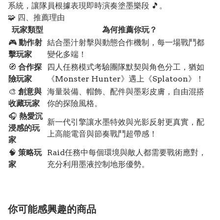
系統，讓隊員根據表現即時演奏塗墨樂段 🎵。
🧩 四、推薦理由
玩家類型
為何推薦你玩？
🎮
動作射
結合墨汁射擊與動態合作機制，每一場戰鬥都
擊玩家
變化多端！
🧭
合作探
四人任務模式考驗團隊默契與角色分工，猶如
險玩家
《Monster Hunter》遇上《Splatoon》！
🎨
創意與
海量裝備、帽飾、配件與墨彩皮膚，自由混搭
收藏玩家
你的探險風格。
🎧
熱愛沉
新一代引擎讓水墨特效與光影反射更真實，配
浸感的玩
上高能電音與節奏戰鬥超帶感！
家
🧠
策略玩
Raid任務中每個環境與敵人都需要戰術應對，
家
充分利用墨液控制地形優勢。
你可能感興趣的商品