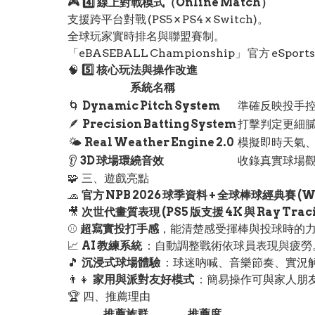
🎮
4️⃣ 線上對戰模式（Online Match）
支援跨平台對戰 (PS5 × PS4 × Switch)。
全球玩家實時排名與聯盟賽制。
「eBASEBALL Championship」 官方 eSpor
🧠
5️⃣ 核心玩法與操作改進
系統名稱
🌀
Dynamic Pitch System
準確反映投手
🪶
Precision Batting System
打擊判定更細
🌤️
Real Weather Engine 2.0
模擬即時天氣
👂
3D 球場環繞音效
收錄真實球場
🧩 三、遊戲亮點
🧢
官方 NPB 2026 球季資料 + 全球棒球經典賽 (WB
🎥
次世代畫質表現 (PS5 版支援 4K 與 Ray Trac
⚾
超寫實投打手感
，能清楚感受揮棒與投球時的
📈
AI 教練系統
：自動調整戰術依球員表現與疲勞
🎵
沉浸式球場體驗
：球迷吶喊、音樂節奏、實況
👨‍👧
家用與派對友好模式
：簡易操作可與家人朋
🏆 四、推薦理由
推薦族群
推薦度