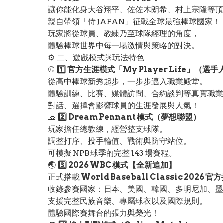
讓你能化身大谷翔平、佐佐木朗希、村上宗隆等頂
親自帶領「侍 JAPAN」征戰全球最強棒球國家！ 🇯
玩家將從球員、教練乃至球隊經理的角度，
體驗棒球世界中每一場激情與策略的對決。
⚙️ 二、遊戲模式與玩法特色
⚾
1️⃣ 官方生涯模式「My Player Life」（選
從高中棒球新秀起步，一步步邁入職業殿堂。
體驗訓練、比賽、媒體訪問、合約談判等真實職業
對話、選擇會影響球員的生涯發展與人氣！
🧢
2️⃣ Dream Pennant 模式（夢想聯盟）
玩家擔任總教練，經營整支球隊。
調整打序、投手輪值、戰術與防守站位。
可模擬 NPB 球季的完整 143 場賽程。
🌏
3️⃣ 2026 WBC 模式【全新追加】
正式搭載
World Baseball Classic 2026 
收錄參賽國家：日本、美國、韓國、多明尼加、墨西
支援完整民族音樂、專屬球衣以及國際規則。
體驗國際賽舞台的張力與榮光！