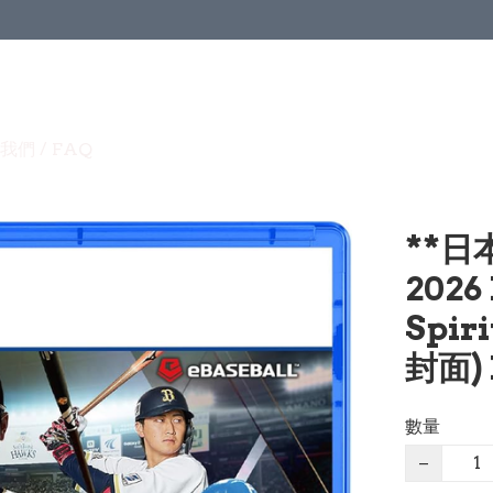
我們 / FAQ
**日
2026 
Spir
封面) 
數量
−