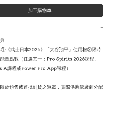
加至購物車
−
典：

單①《武士日本2026》「大谷翔平」使用權②限時
量點數（任選其一：Pro Spirits 2026課程、
its A課程或Power Pro App課程）

限於預售或首批到貨之遊戲，實際供應依廠商分配