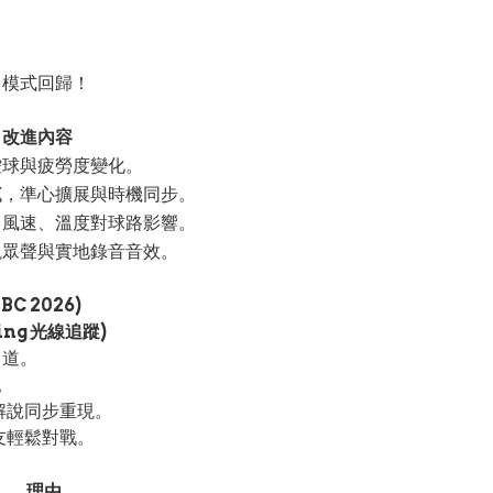
ts 模式回歸！
改進內容
控球與疲勞度變化。
膩，準心擴展與時機同步。
、風速、溫度對球路影響。
觀眾聲與實地錄音音效。
C 2026)
ing 光線追蹤)
力道。
。
解說同步重現。
友輕鬆對戰。
理由