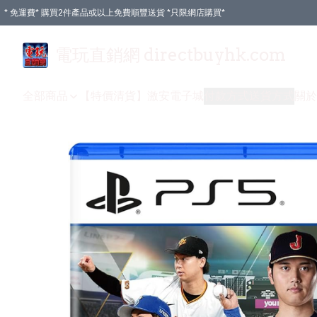
* 免運費* 購買2件產品或以上免費順豐送貨 *只限網店購買*
電玩直銷網 directbuyhk.com
全部商品
【特價清貨】
激安電子城
付款方式
送貨方式
關於