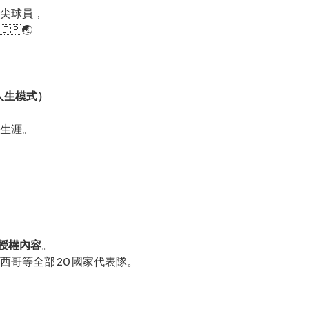
尖球員，
🇵🌏
手人生模式）
生涯。
官方授權內容
。
哥等全部 20 國家代表隊。