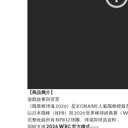
【
商品
簡介】
遊戲故事與背景
《職業棒球魂 2026》是 KONAMI 人氣職棒模擬系
以日本職棒（NPB）與 2026 世界棒球經典賽（
完整收錄所有 NPB 12 球團、球場與球員資料，
同時支援
2026 WBC 官方模式
——