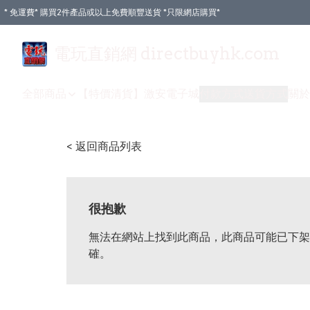
* 免運費* 購買2件產品或以上免費順豐送貨 *只限網店購買*
電玩直銷網 directbuyhk.com
全部商品
【特價清貨】
激安電子城
付款方式
送貨方式
關於
< 返回商品列表
很抱歉
無法在網站上找到此商品，此商品可能已下架
確。