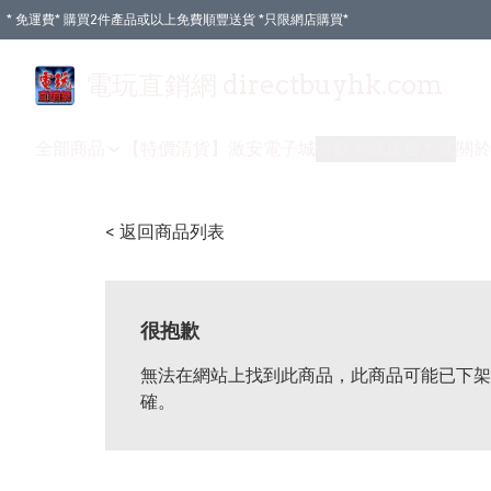
* 免運費* 購買2件產品或以上免費順豐送貨 *只限網店購買*
電玩直銷網 directbuyhk.com
全部商品
【特價清貨】
激安電子城
付款方式
送貨方式
關於
< 返回商品列表
很抱歉
無法在網站上找到此商品，此商品可能已下架
確。