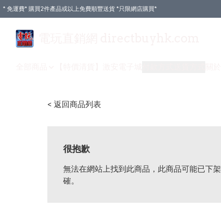
* 免運費* 購買2件產品或以上免費順豐送貨 *只限網店購買*
電玩直銷網 directbuyhk.com
全部商品
【特價清貨】
激安電子城
付款方式
送貨方式
關於
< 返回商品列表
很抱歉
無法在網站上找到此商品，此商品可能已下架
確。