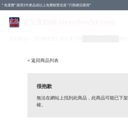
* 免運費* 購買2件產品或以上免費順豐送貨 *只限網店購買*
電玩直銷網 directbuyhk.com
全部商品
【特價清貨】
激安電子城
付款方式
送貨方式
關於
< 返回商品列表
很抱歉
無法在網站上找到此商品，此商品可能已下架
確。