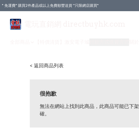
* 免運費* 購買2件產品或以上免費順豐送貨 *只限網店購買*
電玩直銷網 directbuyhk.com
全部商品
【特價清貨】
激安電子城
付款方式
送貨方式
關於
< 返回商品列表
很抱歉
無法在網站上找到此商品，此商品可能已下架
確。