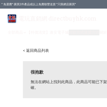
* 免運費* 購買2件產品或以上免費順豐送貨 *只限網店購買*
電玩直銷網 directbuyhk.com
全部商品
【特價清貨】
激安電子城
付款方式
送貨方式
關於
< 返回商品列表
很抱歉
無法在網站上找到此商品，此商品可能已下架
確。