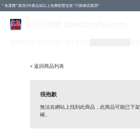
* 免運費* 購買2件產品或以上免費順豐送貨 *只限網店購買*
電玩直銷網 directbuyhk.com
全部商品
【特價清貨】
激安電子城
付款方式
送貨方式
關於
< 返回商品列表
很抱歉
無法在網站上找到此商品，此商品可能已下架
確。