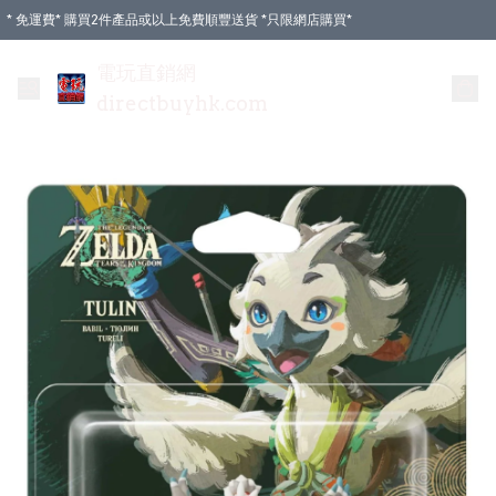
* 免運費* 購買2件產品或以上免費順豐送貨 *只限網店購買*
電玩直銷網
directbuyhk.com