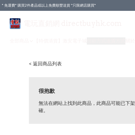
* 免運費* 購買2件產品或以上免費順豐送貨 *只限網店購買*
電玩直銷網 directbuyhk.com
全部商品
【特價清貨】
激安電子城
付款方式
送貨方式
關於
< 返回商品列表
很抱歉
無法在網站上找到此商品，此商品可能已下架
確。