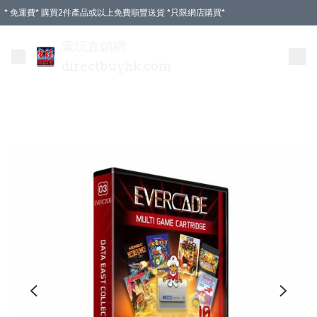
* 免運費* 購買2件產品或以上免費順豐送貨 *只限網店購買*
電玩直銷網
directbuyhk.com