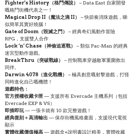
Fighter’s History（格鬥傳說）
– Data East 自家開發
嘅格鬥街機代表之一！
Magical Drop II（魔法之滴 II）
– 快節奏消珠遊戲，睇
似簡單其實好燒腦！
Gate of Doom（毀滅之門）
– 經典奇幻風動作冒險
RPG，支援雙人合作
Lock ‘n’ Chase（神偷追逐戰）
– 類似 Pac-Man 的經典
迷宮型動作遊戲。
BreakThru（突破戰線）
– 控制戰車穿越敵軍重圍救出
同伴。
Darwin 4078（進化戰機）
– 極具創意嘅射擊遊戲，打怪
同時進化自己嘅機體！
遊戲特色：
官方授權收藏卡匣
— 支援所有 Evercade 主機系列（包括
Evercade EXP & VS）
即插即玩
— 一張卡就有 10 款完整遊戲！
經典復刻＋高清輸出
— 保存街機風格畫面，支援現代電視
顯示
實體收藏價值極高
— 遊戲盒+說明書設計精美，實體收藏