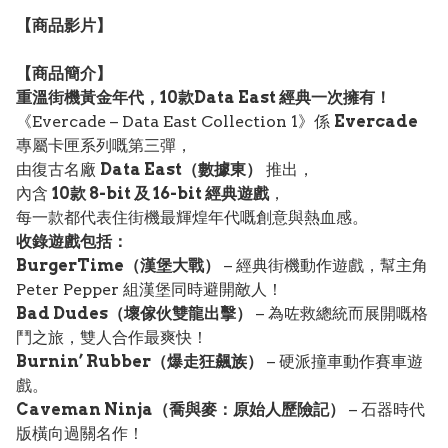
【
商品
影片】
【
商品
簡介】
重溫街機黃金年代，10款Data East 經典一次擁有！
《Evercade – Data East Collection 1》係
Evercade
專屬卡匣系列嘅第三彈，
由復古名廠
Data East（數據東）
推出，
內含
10款 8-bit 及 16-bit 經典遊戲
，
每一款都代表住街機最輝煌年代嘅創意與熱血感。
收錄遊戲包括：
BurgerTime（漢堡大戰）
– 經典街機動作遊戲，幫主角
Peter Pepper 組漢堡同時避開敵人！
Bad Dudes（壞傢伙雙龍出擊）
– 為咗救總統而展開嘅格
鬥之旅，雙人合作最爽快！
Burnin’ Rubber（爆走狂飆族）
– 硬派撞車動作賽車遊
戲。
Caveman Ninja（喬與麥：原始人歷險記）
– 石器時代
版橫向過關名作！