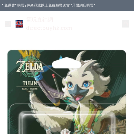
* 免運費* 購買2件產品或以上免費順豐送貨 *只限網店購買*
電玩直銷網
directbuyhk.com