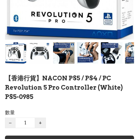
【香港行貨】NACON PS5 / PS4 / PC
Revolution 5 Pro Controller (White)
PS5-0985
數量
−
+