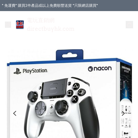
* 免運費* 購買2件產品或以上免費順豐送貨 *只限網店購買*
電玩直銷網
directbuyhk.com