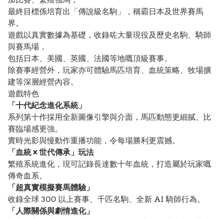
最終目標係培育出「傳說級名駒」，稱霸日本及世界賽馬
界。
遊戲以真實數據為基礎，收錄咗大量現役及歷史名駒、騎師
與賽馬場，
包括日本、美國、英國、法國等地嘅頂級賽事。
除賽事經營外，玩家亦可體驗馬匹培育、血統策略、牧場擴
建等深層經營內容。
遊戲特色
「十代紀念進化系統」
系列第十作採用全新圖像引擎與介面，馬匹動態更細膩、比
賽臨場感更強。
實時光影與慢動作重播功能，令每場勝利更震撼。
「血統 × 世代傳承」玩法
繁殖系統進化，現可記錄長達數十年血統，打造屬於玩家嘅
傳奇血系。
「超真實模擬賽馬體驗」
收錄全球 300 以上賽事、千匹名駒、全新 AI 騎師行為。
「人際關係與劇情進化」