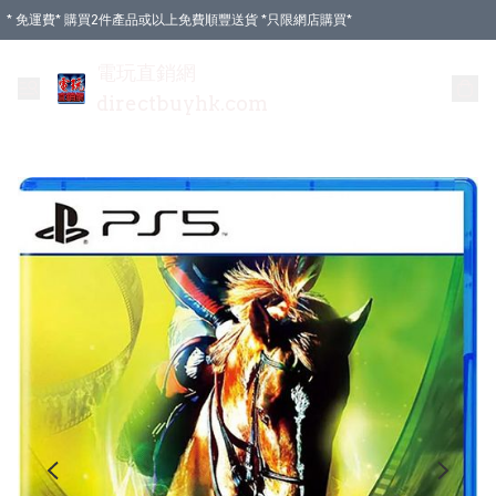
* 免運費* 購買2件產品或以上免費順豐送貨 *只限網店購買*
電玩直銷網
directbuyhk.com