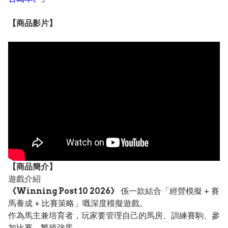
【
商品
影片】
【
商品
簡介】
遊戲介紹
《Winning Post 10 2026》
係一款結合「經營模擬 + 賽
馬養成 + 比賽策略」嘅深度模擬遊戲。
作為馬主兼培育者，玩家要管理自己的馬房、訓練賽駒、參
加比賽、繁殖強馬，