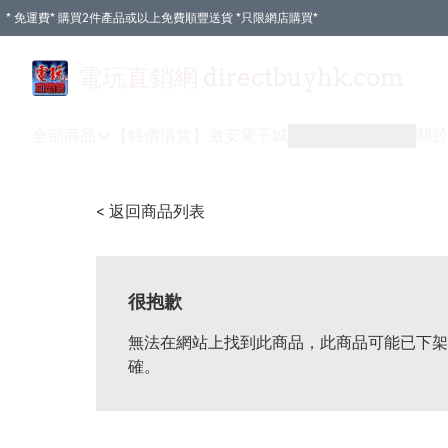
* 免運費* 購買2件產品或以上免費順豐送貨 *只限網店購買*
電玩直銷網 directbuyhk.com
全部商品
【特價清貨】
激安電子城
付款方式
送貨方式
關於
< 返回商品列表
很抱歉
無法在網站上找到此商品，此商品可能已下架
確。