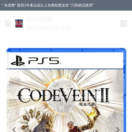
* 免運費* 購買2件產品或以上免費順豐送貨 *只限網店購買*
電玩直銷網
directbuyhk.com