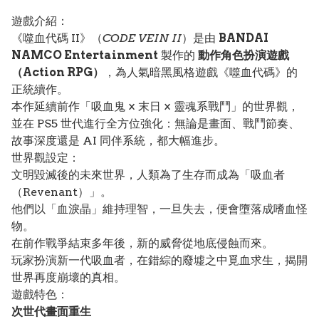
遊戲介紹：
《噬血代碼 II》（
CODE VEIN II
）是由
BANDAI
NAMCO Entertainment
製作的
動作角色扮演遊戲
（Action RPG）
，為人氣暗黑風格遊戲《噬血代碼》的
正統續作。
本作延續前作「吸血鬼 × 末日 × 靈魂系戰鬥」的世界觀，
並在 PS5 世代進行全方位強化：無論是畫面、戰鬥節奏、
故事深度還是 AI 同伴系統，都大幅進步。
世界觀設定：
文明毀滅後的未來世界，人類為了生存而成為「吸血者
（Revenant）」。
他們以「血淚晶」維持理智，一旦失去，便會墮落成嗜血怪
物。
在前作戰爭結束多年後，新的威脅從地底侵蝕而來。
玩家扮演新一代吸血者，在錯綜的廢墟之中覓血求生，揭開
世界再度崩壞的真相。
遊戲特色：
次世代畫面重生