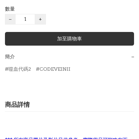
數量
−
+
加至購物車
簡介
−
噬血代碼2
CODEVEINII
商品詳情