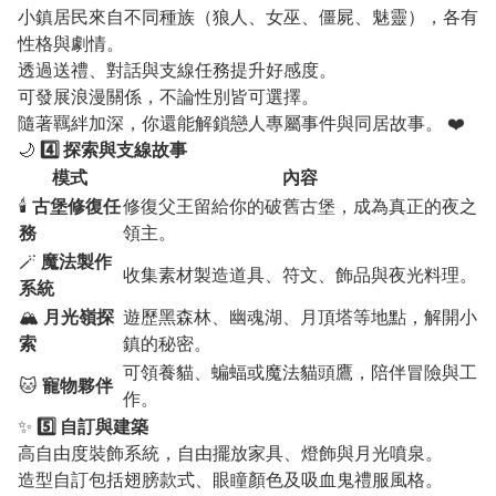
小鎮居民來自不同種族（狼人、女巫、僵屍、魅靈），各有
性格與劇情。
透過送禮、對話與支線任務提升好感度。
可發展浪漫關係，不論性別皆可選擇。
隨著羈絆加深，你還能解鎖戀人專屬事件與同居故事。 ❤️
🌙
4️⃣ 探索與支線故事
模式
內容
🕯️
古堡修復任
修復父王留給你的破舊古堡，成為真正的夜之
務
領主。
🪄
魔法製作
收集素材製造道具、符文、飾品與夜光料理。
系統
🏔️
月光嶺探
遊歷黑森林、幽魂湖、月頂塔等地點，解開小
索
鎮的秘密。
可領養貓、蝙蝠或魔法貓頭鷹，陪伴冒險與工
🐱
寵物夥伴
作。
✨
5️⃣ 自訂與建築
高自由度裝飾系統，自由擺放家具、燈飾與月光噴泉。
造型自訂包括翅膀款式、眼瞳顏色及吸血鬼禮服風格。