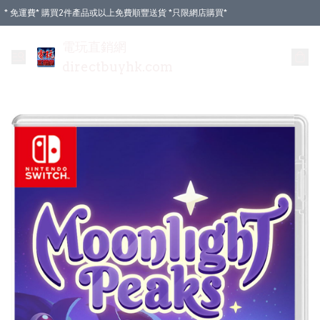
* 免運費* 購買2件產品或以上免費順豐送貨 *只限網店購買*
電玩直銷網
directbuyhk.com