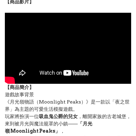
【
商品
影片】
【
商品
簡介】
遊戲故事背景
《月光嶺物語（Moonlight Peaks）》是一款以「夜之世
界」為主題的可愛生活模擬遊戲。
玩家將扮演一位
吸血鬼公爵的兒女
，離開家族的古老城堡，
來到被月光與魔法籠罩的小鎮——
「月光
嶺 Moonlight Peaks」
，