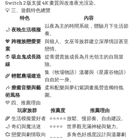
Switch 2 版支援 4K 畫質與改進夜光渲染。
💡 三、遊戲特色總覽
特色
內容
以夜為主的時間系統，體驗月下生活節
🌙
夜晚生活模擬
奏。
💖
跨種族戀愛要
與狼人、女巫等族群建立深厚情誼甚至
素
戀情。
🧛
吸血鬼成長路
從青澀貴族成長為月光領主的自我冒
線
險。
集《牧場物語》溫馨與《星露谷物語》
🌾
輕鬆農場建造
自由於一身。
🎶
療癒音樂與藝
柔和配樂與夢幻紫調畫風營造獨特氛
術風格
圍。
💜 四、推薦理由
玩家族群
推薦度
推薦理由
🌾 生活模擬愛好者
⭐⭐⭐⭐⭐
放鬆、慢節奏、自由建設。
🌙 奇幻與魔法迷
⭐⭐⭐⭐
世界觀充滿神秘與魅力。
💞 戀愛與劇情取向
多角色好感度設計與溫馨劇