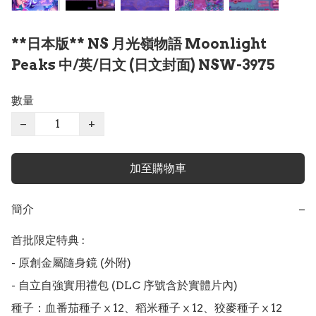
**日本版** NS 月光嶺物語 Moonlight
Peaks 中/英/日文 (日文封面) NSW-3975
數量
−
+
加至購物車
簡介
−
首批限定特典 :

- 原創金屬隨身鏡 (外附)

- 自立自強實用禮包 (DLC 序號含於實體片內)

種子：血番茄種子ⅹ12、稻米種子ⅹ12、狡麥種子ⅹ12
