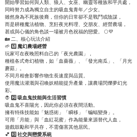
開始學習如何與人類、狼人、女巫、幽靈等種族和平共處，
同時努力成為獨立自主的吸血鬼青年／少女。
雖然身為不死族後裔，但你的日常卻不是戰鬥或陰謀，
而是耕種魔法植物、烹飪夜光料理、交朋友、經營農場，
甚或與心儀的角色談一場被月色祝福的戀愛。 🌕💜
🏡 二、核心玩法介紹
🌱
1️⃣ 魔幻農場經營
玩家可在夜晚照料自己的「夜光農園」，
種植各式奇幻植物，如「血薔薇」、「發光南瓜」、「月光
蘑菇」。
不同月相會影響作物生長速度與品質。
使用魔法灌溉與召喚妖精能提升產量，讓農場閃爍夢幻光
彩。
🧛
2️⃣ 吸血鬼技能與生活習慣
吸血鬼不喜陽光，因此你必須在夜間活動。
擁有特殊技能如「魅惑術」「瞬移」「蝙蝠變身」。
可用「月能」與「血紅花蜜」作為能量來源替代人血，
遊戲鼓勵和平共存，不需傷害其他居民。
💕
3️⃣ 社交與戀愛系統