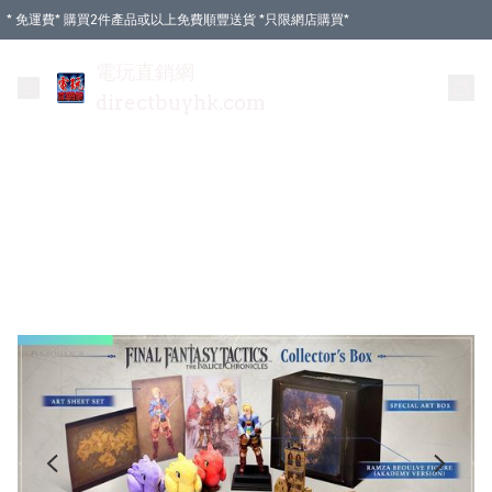
* 免運費* 購買2件產品或以上免費順豐送貨 *只限網店購買*
電玩直銷網
directbuyhk.com