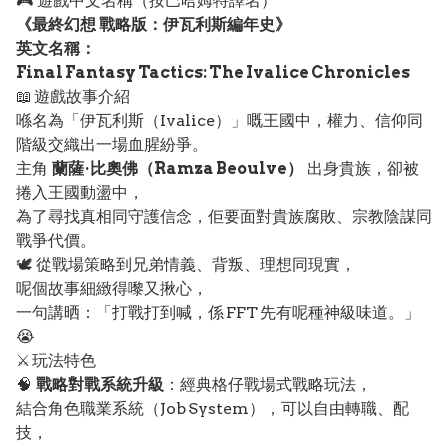
🎮 遊戲中文名稱（按巴哈姆特譯名）
《最終幻想 戰略版：伊瓦利斯編年史》
英文名稱：
Final Fantasy Tactics: The Ivalice Chronicles
📖 遊戲故事介紹
喺名為「伊瓦利斯（Ivalice）」嘅王國中，權力、信仰同
階級交織出一場血腥紛爭。
主角
蘭薩·比奧佛（Ramza Beoulve）
出身貴族，卻被
捲入王國動盪中，
為了尋找真相同守護信念，佢要面對貴族腐敗、宗教陰謀同
戰爭代價。
🕊️ 從戰場策略到兄弟情義、背叛、理想同現實，
呢個故事細緻得嚟又揪心，
一句講晒：「打戰打到喊，係 FFT 先有呢種神級味道。」
😭
⚔️ 玩法特色
🧠
戰略對戰系統升級
：經典格仔戰場式戰略玩法，
結合角色職業系統（Job System），可以自由轉職、配
技，