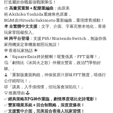
打造屬於你嘅最強戰隊隊伍！
🎨
高畫質重製 + 配樂重編曲
：由原美
術 Akihiko Yoshida 重繪角色原畫，
BGM 由 Hitoshi Sakimoto 重新編曲，重現懷舊感動！
🌍
全繁體中文支援
：文字、介面、字幕完整本地化，香港
玩家零阻礙投入。
💾
跨平台登場
：支援 PS5 / Nintendo Switch，無論你係
家用機派定掌機黨都照玩無誤！
💬 香港玩家熱話 🌟
🔥「Square Enix 終於醒喇！呢隻係真・FFT 返嚟！」
🤔「劇情比《冰與火之歌》仲層次豐富，政治鬥爭勁好
睇。」
🧹「重製版畫面夠靚，仲保留原汁原味 FFT 難度，唔係行
公仔紙咁玩！」
🤣「講真，入手係情懷，但玩落會深陷坑！」
💡 推薦理由 🕹️
✅
經典策略RPG神作重臨，劇情厚度堪比史詩電影！
✅
豐富職業系統 + 回合制戰略，深度度爆表！
✅
支援繁中介面，完美迎合香港人玩家習慣！