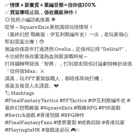
✅
情懷 + 新畫質 + 重編音樂 = 信仰值100%
✅
買返嚟唔止玩，係收藏級神作！
😏 抵死小編語氣推薦 🌟
哎呀～Square Enix 果然識得玩情懷呀！
《最終幻想 戰略版：伊瓦利斯編年史》一出，老玩家個心
即刻震返出嚟！🥹
無論你係當年打過誘拐 Ovelia，定係仲記得 “Delita!!”，
今次絕對係你重溫熱血與眼淚嘅時候～
打得腦轉彎就係「智將」，打到朋友陪你討論劇情轉折就係
「信仰值Max」⚔️
講真，玩 FFT 重製版嘅人，都唔係單純打機，
係返去複習人生課題。💔
🏷️ Hashtags
#FinalFantasyTactics #FFTactics #伊瓦利斯編年史 #
最終幻想戰略版 #SquareEnix #戰略RPG #PS5遊戲
#Switch遊戲 #香港預購 #RPG神作
#FinalFantasyFans #懷舊重製 #經典回歸 #香港玩家
#PlayingInHK #遊戲迷必玩 🎮✨