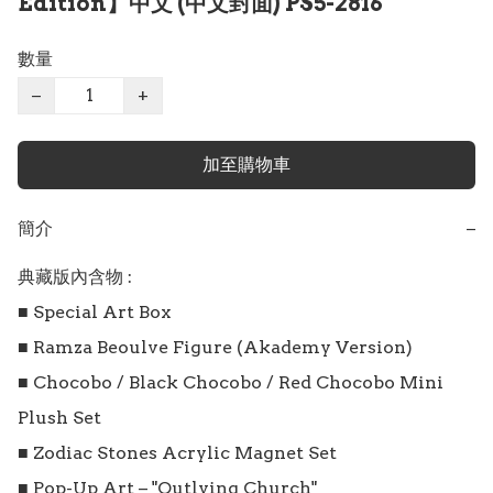
Edition】中文 (中文封面) PS5-2816
數量
−
+
加至購物車
簡介
−
典藏版內含物 :

■ Special Art Box

■ Ramza Beoulve Figure (Akademy Version)

■ Chocobo / Black Chocobo / Red Chocobo Mini 
Plush Set

■ Zodiac Stones Acrylic Magnet Set

■ Pop-Up Art – "Outlying Church"
