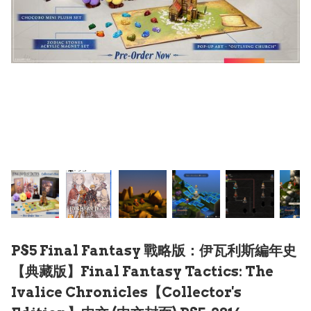
PS5 Final Fantasy 戰略版：伊瓦利斯編年史
【典藏版】Final Fantasy Tactics: The
Ivalice Chronicles【Collector's